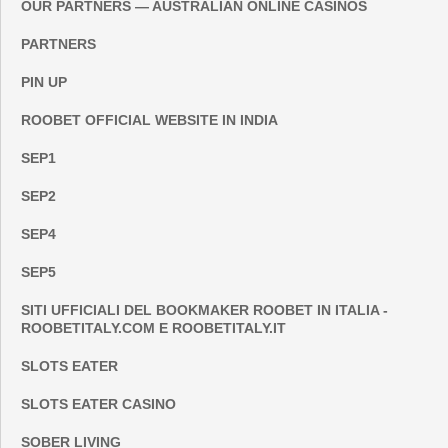
OUR PARTNERS — AUSTRALIAN ONLINE CASINOS
PARTNERS
PIN UP
ROOBET OFFICIAL WEBSITE IN INDIA
SEP1
SEP2
SEP4
SEP5
SITI UFFICIALI DEL BOOKMAKER ROOBET IN ITALIA -
ROOBETITALY.COM E ROOBETITALY.IT
SLOTS EATER
SLOTS EATER CASINO
SOBER LIVING