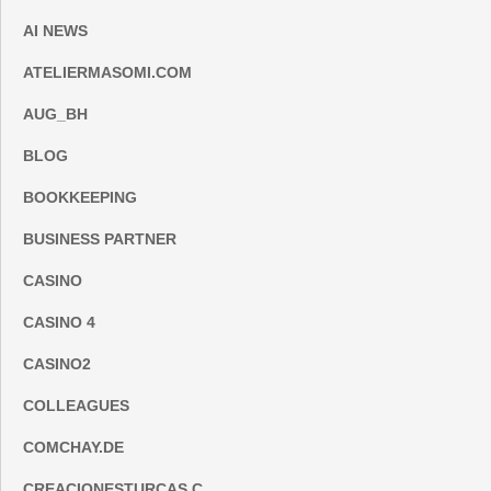
AI NEWS
ATELIERMASOMI.COM
AUG_BH
BLOG
BOOKKEEPING
BUSINESS PARTNER
CASINO
CASINO 4
CASINO2
COLLEAGUES
COMCHAY.DE
CREACIONESTURCAS.C