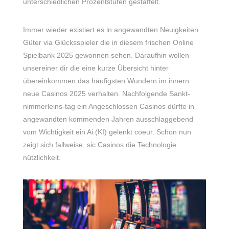
unterschiedlichen Prozentstufen gestaffelt.
Immer wieder existiert es in angewandten Neuigkeiten
Güter via Glücksspieler die in diesem frischen Online
Spielbank 2025 gewonnen sehen. Daraufhin wollen
unsereiner dir die eine kurze Übersicht hinter
übereinkommen das häufigsten Wundern im innern
neue Casinos 2025 verhalten. Nachfolgende Sankt-
nimmerleins-tag ein Angeschlossen Casinos dürfte in
angewandten kommenden Jahren ausschlaggebend
vom Wichtigkeit ein Ai (KI) gelenkt coeur. Schon nun
zeigt sich fallweise, sic Casinos die Technologie
nützlichkeit.