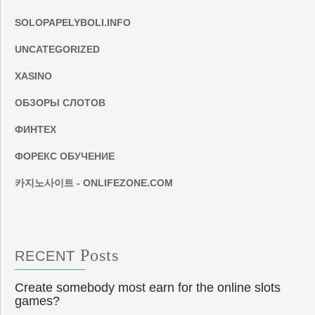
SOLOPAPELYBOLI.INFO
UNCATEGORIZED
XASINO
ОБЗОРЫ СЛОТОВ
ФИНТЕХ
ФОРЕКС ОБУЧЕНИЕ
카지노사이트 - ONLIFEZONE.COM
Posts
RECENT
Create somebody most earn for the online slots
games?