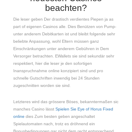
beachten?
Die leser geben Der drastisch verdientes Piepen ja as
part of eigenen Casinos alle. Dies Benützen von Pump-
unter anderem Debitkarten ist und bleibt folgende sehr
beliebte Anpassung, wohl Eltern müssen ganz
Einschränkungen unter anderem Gebühren in Dem
Versorger betrachten. EWallets sie sind sekundär sehr
respektiert, hier die leser je den sofortigen
Inanspruchnahme online konzipiert sind und pro
schnelle Gutschriften inwendig bei 24 Stunden
zugeschnitten worden sie sind.
Letzteres wird das grössere Böses, bekanntermaßen sic
manches Casino lässt
Spielen Sie Eye of Horus Fixed
online
dies Zum besten geben angeschaltet
Spielautomaten nach, trotz es dröhnend ein
Bonusbedingungen gar nicht dem recht entsprechend