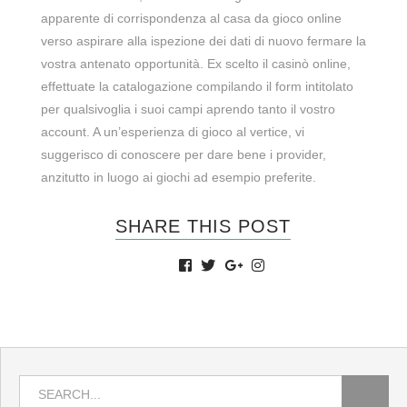
apparente di corrispondenza al casa da gioco online
verso aspirare alla ispezione dei dati di nuovo fermare la
vostra antenato opportunità. Ex scelto il casinò online,
effettuate la catalogazione compilando il form intitolato
per qualsivoglia i suoi campi aprendo tanto il vostro
account. A un’esperienza di gioco al vertice, vi
suggerisco di conoscere per dare bene i provider,
anzitutto in luogo ai giochi ad esempio preferite.
SHARE THIS POST