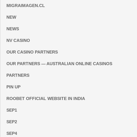
MIGRAIMAGEN.CL
NEW
NEWS
NV CASINO
OUR CASINO PARTNERS
OUR PARTNERS — AUSTRALIAN ONLINE CASINOS
PARTNERS
PIN UP
ROOBET OFFICIAL WEBSITE IN INDIA
SEP1
SEP2
SEP4