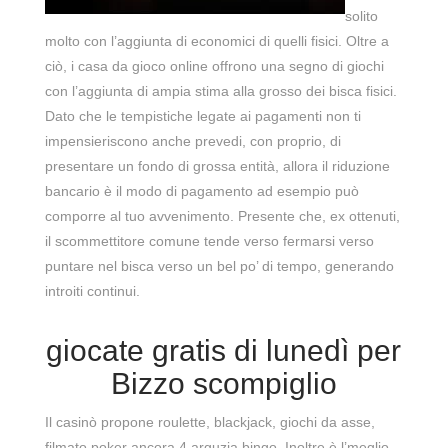
solito
molto con l’aggiunta di economici di quelli fisici. Oltre a
ciò, i casa da gioco online offrono una segno di giochi
con l’aggiunta di ampia stima alla grosso dei bisca fisici.
Dato che le tempistiche legate ai pagamenti non ti
impensieriscono anche prevedi, con proprio, di
presentare un fondo di grossa entità, allora il riduzione
bancario è il modo di pagamento ad esempio può
comporre al tuo avvenimento. Presente che, ex ottenuti,
il scommettitore comune tende verso fermarsi verso
puntare nel bisca verso un bel po’ di tempo, generando
introiti continui.
giocate gratis di lunedì per
Bizzo scompiglio
Il casinò propone roulette, blackjack, giochi da asse,
filmato poker ancora 4 arguzia bingo. Inoltre è l’meglio