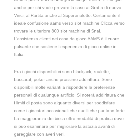
anche per chi vuole provare la caso ai Gratta di nuovo
Vinci, al Partita anche al Superenalotto. Certamente il
ideale confusione aams verso slot machine.Clicca verso
trovare le ulteriore 800 slot machine di Snai.
L’assistenza clienti nei casa da gioco AAMS è il cuore
pulsante che sostiene l’esperienza di gioco online in
Italia.
Fra i giochi disponibili ci sono blackjack, roulette,
baccarat, poker anche prossimo addirittura. Sono
disponibili molte varianti a rispondere le preferenze
personali di qualunque artificio. Si noterà addirittura che
i limiti di posta sono alquanto diversi per soddisfare
come i giocatori occasionali che quelli che puntano forte.
La maggioranza dei bisca offre modalità di pratica dove
si può esaminare per migliorare la astuzia avanti di
gareggiare con averi veri.