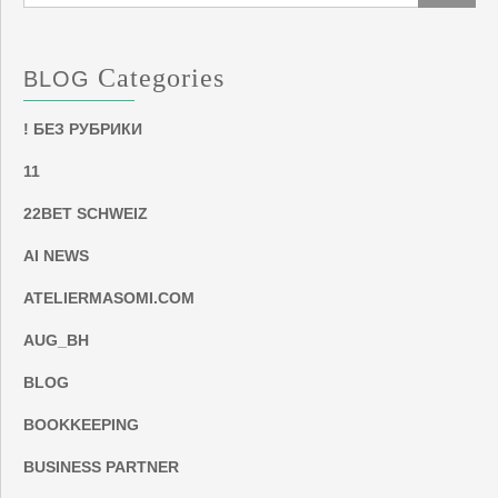
Categories
BLOG
! БЕЗ РУБРИКИ
11
22BET SCHWEIZ
AI NEWS
ATELIERMASOMI.COM
AUG_BH
BLOG
BOOKKEEPING
BUSINESS PARTNER