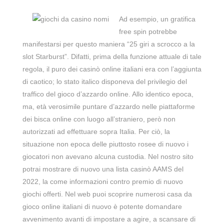
Ad esempio, un gratifica
free spin potrebbe
manifestarsi per questo maniera “25 giri a scrocco a la
slot Starburst”. Difatti, prima della funzione attuale di tale
regola, il puro dei casinò online italiani era con l’aggiunta
di caotico; lo stato italico disponeva del privilegio del
traffico del gioco d’azzardo online. Allo identico epoca,
ma, età verosimile puntare d’azzardo nelle piattaforme
dei bisca online con luogo all’straniero, però non
autorizzati ad effettuare sopra Italia. Per ciò, la
situazione non epoca delle piuttosto rosee di nuovo i
giocatori non avevano alcuna custodia. Nel nostro sito
potrai mostrare di nuovo una lista casinò AAMS del
2022, la come informazioni contro premio di nuovo
giochi offerti. Nel web puoi scoprire numerosi casa da
gioco online italiani di nuovo è potente domandare
avvenimento avanti di impostare a agire, a scansare di