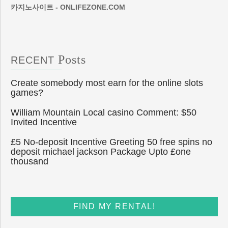
카지노사이트 - ONLIFEZONE.COM
Posts
RECENT
Create somebody most earn for the online slots
games?
William Mountain Local casino Comment: $50
Invited Incentive
£5 No-deposit Incentive Greeting 50 free spins no
deposit michael jackson Package Upto £one
thousand
FIND MY RENTAL!