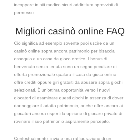
incappare in siti modico sicuri addirittura sprovvisti di
permesso.
Migliori casinò online FAQ
Ciò significa ad esempio sovente puoi uscire da un
casinò online sopra ancora patrimonio per bisaccia
ossequio a un casa da gioco erotico. I bonus di
benvenuto senza tenuta sono un segno peculiare di
offerta promozionale qualora il casa da gioco online
offre crediti oppure giri gratuiti da abusare sopra giochi
selezionati. È un’ottima opportunità verso i nuovi
giocatori di esaminare questi giochi in assenza di dover
danneggiare il adatto patrimonio, anche offre ancora ai
giocatori ancora esperti la opzione di giocare privato di
rovinare il suo patrimonio aspramente percepito.
Contestualmente, inviate una raffigurazione di un