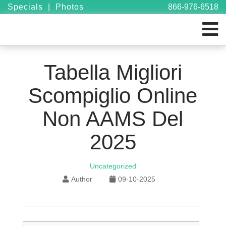
Specials
|
Photos
866-976-6518
Tabella Migliori
Scompiglio Online
Non AAMS Del
2025
Uncategorized
Author
09-10-2025