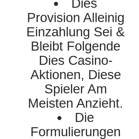
Dies
Provision Alleinig
Einzahlung Sei &
Bleibt Folgende
Dies Casino-
Aktionen, Diese
Spieler Am
Meisten Anzieht.
Die
Formulierungen