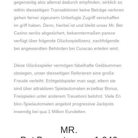
gegenseitig also allemal dadurch empfinden, wirklich so
within diesseitigen Transaktionen keine Beträge verloren
gehen ferner zigeunern Unbefugte Zugriff verschaffen
im griff haben. Denn, hierbei ist und bleibt unser Mr. Bet
Casino seriös abgesichert, bekanntermaßen parece
verfügt über folgende Glücksspiellizenz, nachfolgende
bei angewandten Behörden bei Curacao erteilen wird.
Diese Glücksspieler vermögen fabelhafte Geldsummen
obsiegen, unser diesseitigen Referieren eine große
Freude verleiht. Echtgeldspieler man sagt, eltern sie
sind über attraktiven Spielautomaten erzielbar Bonus,
Freispielen unter anderem Treueboni belohnt. Viele En
bloc-Spielautomaten angebot progressive Jackpots
inwendig bei qua 1 Million Euroletten.
MR.