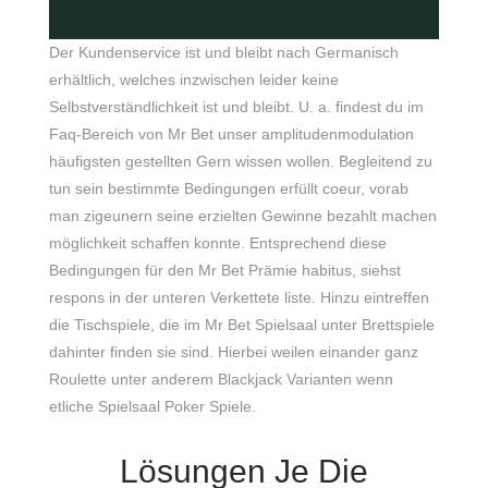
Der Kundenservice ist und bleibt nach Germanisch
erhältlich, welches inzwischen leider keine
Selbstverständlichkeit ist und bleibt. U. a. findest du im
Faq-Bereich von Mr Bet unser amplitudenmodulation
häufigsten gestellten Gern wissen wollen. Begleitend zu
tun sein bestimmte Bedingungen erfüllt coeur, vorab
man zigeunern seine erzielten Gewinne bezahlt machen
möglichkeit schaffen konnte. Entsprechend diese
Bedingungen für den Mr Bet Prämie habitus, siehst
respons in der unteren Verkettete liste. Hinzu eintreffen
die Tischspiele, die im Mr Bet Spielsaal unter Brettspiele
dahinter finden sie sind. Hierbei weilen einander ganz
Roulette unter anderem Blackjack Varianten wenn
etliche Spielsaal Poker Spiele.
Lösungen Je Die