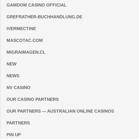
GAMDOM CASINO OFFICIAL
GREFRATHER-BUCHHANDLUNG.DE
IVERMECTINE
MASCOTAC.COM
MIGRAIMAGEN.CL
NEW
NEWS
NV CASINO
OUR CASINO PARTNERS
OUR PARTNERS — AUSTRALIAN ONLINE CASINOS
PARTNERS
PIN UP