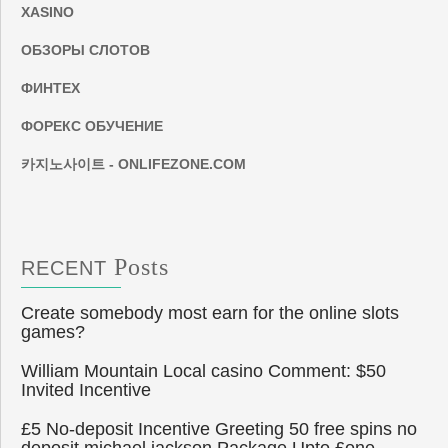
XASINO
ОБЗОРЫ СЛОТОВ
ФИНТЕХ
ФОРЕКС ОБУЧЕНИЕ
카지노사이트 - ONLIFEZONE.COM
Posts
RECENT
Create somebody most earn for the online slots
games?
William Mountain Local casino Comment: $50
Invited Incentive
£5 No-deposit Incentive Greeting 50 free spins no