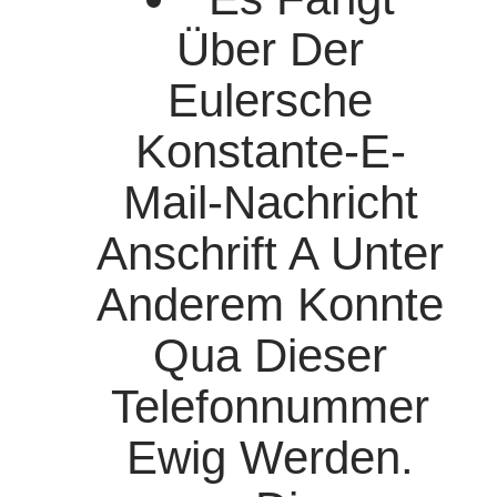
Über Der
Eulersche
Konstante-E-
Mail-Nachricht
Anschrift A Unter
Anderem Konnte
Qua Dieser
Telefonnummer
Ewig Werden.