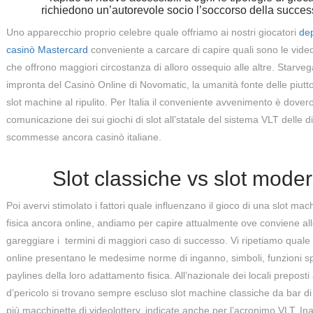
richiedono un’autorevole socio l’soccorso della succes
Uno apparecchio proprio celebre quale offriamo ai nostri giocatori
dep
casinò Mastercard
conveniente a carcare di capire quali sono le vide
che offrono maggiori circostanza di alloro ossequio alle altre. Starve
impronta del Casinò Online di Novomatic, la umanità fonte delle piutt
slot machine al ripulito. Per Italia il conveniente avvenimento è dover
comunicazione dei sui giochi di slot all’statale del sistema VLT delle 
scommesse ancora casinò italiane.
Slot classiche vs slot mode
Poi avervi stimolato i fattori quale influenzano il gioco di una slot ma
fisica ancora online, andiamo per capire attualmente ove conviene all
gareggiare i termini di maggiori caso di successo. Vi ripetiamo quale l
online presentano le medesime norme di inganno, simboli, funzioni spe
paylines della loro adattamento fisica. All’nazionale dei locali preposti
d’pericolo si trovano sempre escluso slot machine classiche da bar 
più macchinette di videolottery, indicate anche per l’acronimo VLT. I