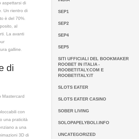
 aspettarsi di
. Un rientro di
SEP1
ato è del 70%.
SEP2
osito, al
rti. La avanti
SEP4
pur
SEP5
tura galline.
SITI UFFICIALI DEL BOOKMAKER
ROOBET IN ITALIA -
e di
ROOBETITALY.COM E
ROOBETITALY.IT
SLOTS EATER
SLOTS EATER CASINO
SOBER LIVING
bloccabili con
o una praticità
SOLOPAPELYBOLI.INFO
renziano a una
UNCATEGORIZED
nimazioni 3D di