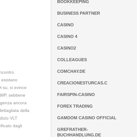
BOOKKEEPING
BUSINESS PARTNER
CASINO
CASINO 4
CASINO2
COLLEAGUES
COMCHAY.DE
incontro
 esistano
CREACIONESTURCAS.C
 su, si evince
FAIRSPIN-CASINO
 AWP, sebbene
ligenza ancora
FOREX TRADING
ettagliata della
GAMDOM CASINO OFFICIAL
dizio VLT
ficato dagli
GREFRATHER-
BUCHHANDLUNG.DE