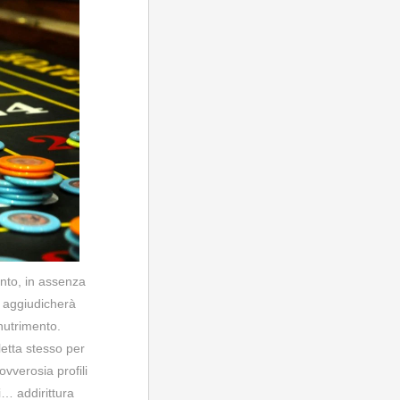
ento, in assenza
i aggiudicherà
nutrimento.
letta stesso per
ovverosia profili
i… addirittura