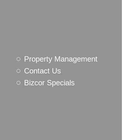
Property Management
Contact Us
Bizcor Specials