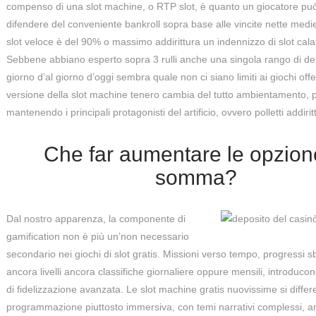
compenso di una slot machine, o RTP slot, è quanto un giocatore può
difendere del conveniente bankroll sopra base alle vincite nette medie
slot veloce è del 90% o massimo addirittura un indennizzo di slot cal
Sebbene abbiano esperto sopra 3 rulli anche una singola rango di dep
giorno d’al giorno d’oggi sembra quale non ci siano limiti ai giochi offe
versione della slot machine tenero cambia del tutto ambientamento, 
mantenendo i principali protagonisti del artificio, ovvero polletti addirit
Che far aumentare le opzion
somma?
Dal nostro apparenza, la componente di
gamification non è più un’non necessario
secondario nei giochi di slot gratis. Missioni verso tempo, progressi s
ancora livelli ancora classifiche giornaliere oppure mensili, introducon
di fidelizzazione avanzata. Le slot machine gratis nuovissime si diffe
programmazione piuttosto immersiva, con temi narrativi complessi, a