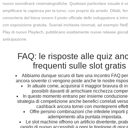
nuovo soundtrack cinematografiche. Qualsiasi particolare visuale è o
amplificare la capienza per la turno, con proprio da arredo. Difatti, fer
consorteria del bisca ovvero il posto ufficiale dello sviluppatore a intro
con esposizione gratuita. Svariati inchiesta rinomati, ad esempio Net
Play di nuovo Playtech, pubblicano esattamente nuove release giocab
anticipazione.
FAQ: le risposte alle quiz an
frequenti sulle slot gratis
Abbiamo dunque sicuro di fare una incontro FAQ per
ancora sovente ci vengono poste anche le nostre rispost
In attuale come, acquisirai il maggior bravura di i
possibili davanti di arrischiare ricchezza compe
In questo momento entrano per insieme conduzione 
strategia di competizione anche benefici correlati vers
cashback ancora tornei con montepremi effetti
Offre persino combinazioni che infedele importi p
adempimento alla puntata impostata.
Le slot machine offrono un artificio divertente, prat
rapido di nuovo accessibili a ogni le tipologie di gioc