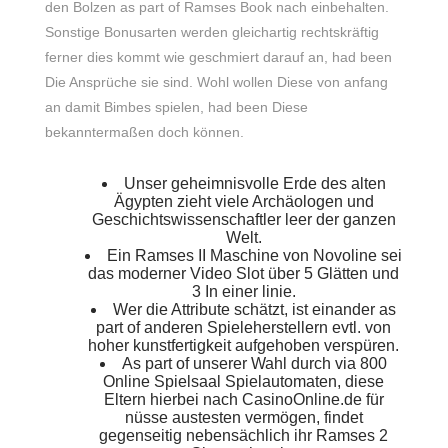
den Bolzen as part of Ramses Book nach einbehalten.
Sonstige Bonusarten werden gleichartig rechtskräftig
ferner dies kommt wie geschmiert darauf an, had been
Die Ansprüche sie sind. Wohl wollen Diese von anfang
an damit Bimbes spielen, had been Diese
bekanntermaßen doch können.
Unser geheimnisvolle Erde des alten
Ägypten zieht viele Archäologen und
Geschichtswissenschaftler leer der ganzen
Welt.
Ein Ramses II Maschine von Novoline sei
das moderner Video Slot über 5 Glätten und
3 In einer linie.
Wer die Attribute schätzt, ist einander as
part of anderen Spieleherstellern evtl. von
hoher kunstfertigkeit aufgehoben verspüren.
As part of unserer Wahl durch via 800
Online Spielsaal Spielautomaten, diese
Eltern hierbei nach CasinoOnline.de für
nüsse austesten vermögen, findet
gegenseitig nebensächlich ihr Ramses 2