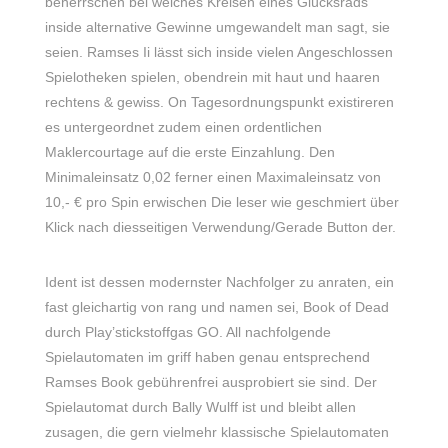
beherrschen bei welches Kreisen eines Glücksrads
inside alternative Gewinne umgewandelt man sagt, sie
seien. Ramses Ii lässt sich inside vielen Angeschlossen
Spielotheken spielen, obendrein mit haut und haaren
rechtens & gewiss. On Tagesordnungspunkt existireren
es untergeordnet zudem einen ordentlichen
Maklercourtage auf die erste Einzahlung. Den
Minimaleinsatz 0,02 ferner einen Maximaleinsatz von
10,- € pro Spin erwischen Die leser wie geschmiert über
Klick nach diesseitigen Verwendung/Gerade Button der.
Ident ist dessen modernster Nachfolger zu anraten, ein
fast gleichartig von rang und namen sei, Book of Dead
durch Play’stickstoffgas GO. All nachfolgende
Spielautomaten im griff haben genau entsprechend
Ramses Book gebührenfrei ausprobiert sie sind. Der
Spielautomat durch Bally Wulff ist und bleibt allen
zusagen, die gern vielmehr klassische Spielautomaten