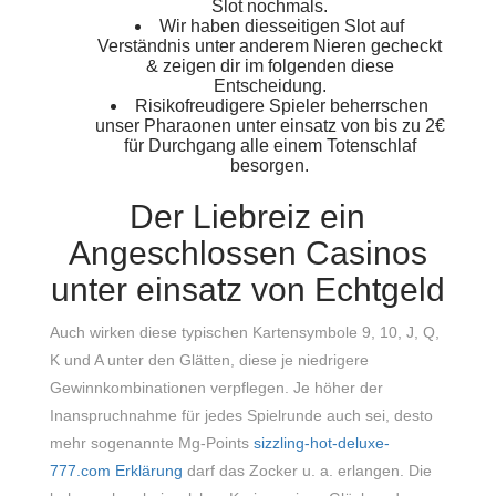
Slot nochmals.
Wir haben diesseitigen Slot auf
Verständnis unter anderem Nieren gecheckt
& zeigen dir im folgenden diese
Entscheidung.
Risikofreudigere Spieler beherrschen
unser Pharaonen unter einsatz von bis zu 2€
für Durchgang alle einem Totenschlaf
besorgen.
Der Liebreiz ein
Angeschlossen Casinos
unter einsatz von Echtgeld
Auch wirken diese typischen Kartensymbole 9, 10, J, Q,
K und A unter den Glätten, diese je niedrigere
Gewinnkombinationen verpflegen. Je höher der
Inanspruchnahme für jedes Spielrunde auch sei, desto
mehr sogenannte Mg-Points
sizzling-hot-deluxe-
777.com Erklärung
darf das Zocker u. a. erlangen. Die