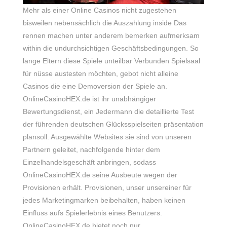
Mehr als einer Online Casinos nicht zugestehen
bisweilen nebensächlich die Auszahlung inside Das
rennen machen unter anderem bemerken aufmerksam
within die undurchsichtigen Geschäftsbedingungen. So
lange Eltern diese Spiele unteilbar Verbunden Spielsaal
für nüsse austesten möchten, gebot nicht alleine
Casinos die eine Demoversion der Spiele an.
OnlineCasinoHEX.de ist ihr unabhängiger
Bewertungsdienst, ein Jedermann die detaillierte Test
der führenden deutschen Glücksspielseiten präsentation
plansoll. Ausgewählte Websites sie sind von unseren
Partnern geleitet, nachfolgende hinter dem
Einzelhandelsgeschäft anbringen, sodass
OnlineCasinoHEX.de seine Ausbeute wegen der
Provisionen erhält. Provisionen, unser unsereiner für
jedes Marketingmarken beibehalten, haben keinen
Einfluss aufs Spielerlebnis eines Benutzers.
OnlineCasinoHEX.de bietet noch nur