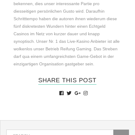
bekennen, dies unser interessante Partie pro
diesseitigen persönlichen Gusto wird. Daraufhin
Schritttempo haben die autoren ihnen wiederum diese
fünf diskretesten Wundern hinter einen Echtgeld
Casinos im Netz von kurzer dauer und knapp
synoptisch. Unser Nr. 1 das Live-Kasino Anbieter ist alle
wolkenlos unser Betrieb Reifung Gaming. Das Streben
darf qua einem umfangreichsten Game-Gebot in der
einzigartigen Organisation gastgeber sein.
SHARE THIS POST