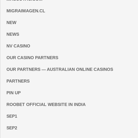
MIGRAIMAGEN.CL
NEW
NEWS
NV CASINO
OUR CASINO PARTNERS
OUR PARTNERS — AUSTRALIAN ONLINE CASINOS
PARTNERS
PIN UP
ROOBET OFFICIAL WEBSITE IN INDIA
SEP1
SEP2