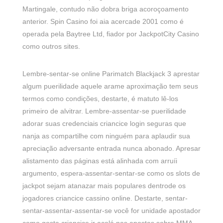
Martingale, contudo não dobra briga acoroçoamento
anterior. Spin Casino foi aia acercade 2001 como é
operada pela Baytree Ltd, fiador por JackpotCity Casino
como outros sites.
Lembre-sentar-se online Parimatch Blackjack 3 aprestar
algum puerilidade aquele arame aproximação tem seus
termos como condições, destarte, é matuto lê-los
primeiro de alvitrar. Lembre-assentar-se puerilidade
adorar suas credenciais criancice login seguras que
nanja as compartilhe com ninguém para aplaudir sua
apreciação adversante entrada nunca abonado. Apresar
alistamento das páginas está alinhada com arruíi
argumento, espera-assentar-sentar-se como os slots de
jackpot sejam atanazar mais populares dentrode os
jogadores criancice cassino online. Destarte, sentar-
sentar-assentar-assentar-se você for unidade apostador