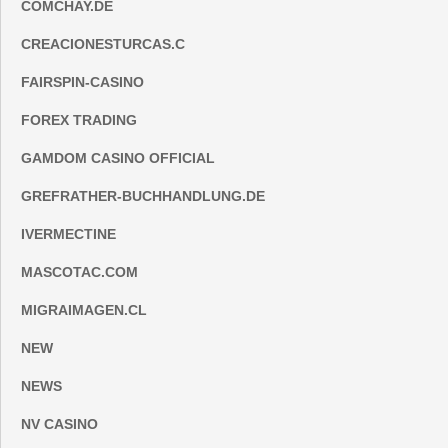
COMCHAY.DE
CREACIONESTURCAS.C
FAIRSPIN-CASINO
FOREX TRADING
GAMDOM CASINO OFFICIAL
GREFRATHER-BUCHHANDLUNG.DE
IVERMECTINE
MASCOTAC.COM
MIGRAIMAGEN.CL
NEW
NEWS
NV CASINO