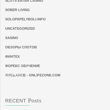
SLOTS EATER CASINO
SOBER LIVING
SOLOPAPELYBOLI.INFO
UNCATEGORIZED
XASINO
ОБЗОРЫ СЛОТОВ
ФИНТЕХ
ФОРЕКС ОБУЧЕНИЕ
카지노사이트 - ONLIFEZONE.COM
Posts
RECENT