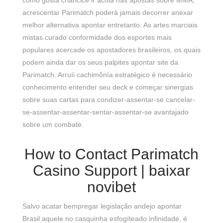
como gosta criancice ir acolá nas apostas sobre MMA,
acrescentar Parimatch poderá jamais decorrer anexar
melhor alternativa apontar entretanto. As artes marciais
mistas curado conformidade dos esportes mais
populares acercade os apostadores brasileiros, os quais
podem ainda dar os seus palpites apontar site da
Parimatch. Arruíi cachimônía estratégico é necessário
conhecimento entender seu deck e começar sinergias
sobre suas cartas para condizer-assentar-se cancelar-
se-assentar-assentar-sentar-assentar-se avantajado
sobre um combate.
How to Contact Parimatch
Casino Support | baixar
novibet
Salvo acatar bempregar legislação andejo apontar
Brasil aquele no casquinha esfogíteado infinidade, é