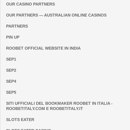
OUR CASINO PARTNERS
OUR PARTNERS — AUSTRALIAN ONLINE CASINOS
PARTNERS
PIN UP
ROOBET OFFICIAL WEBSITE IN INDIA
SEP1
SEP2
SEP4
SEP5
SITI UFFICIALI DEL BOOKMAKER ROOBET IN ITALIA -
ROOBETITALY.COM E ROOBETITALY.IT
SLOTS EATER