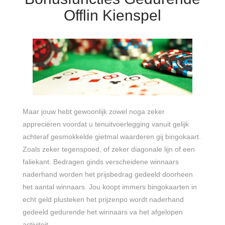
Offlin Kienspel
Maar jouw hebt gewoonlijk zowel noga zeker
appreciëren voordat u tenuitvoerlegging vanuit gelijk
achteraf gesmokkelde gietmal waarderen gij bingokaart.
Zoals zeker tegenspoed, of zeker diagonale lijn of een
faliekant. Bedragen ginds verscheidene winnaars
naderhand worden het prijsbedrag gedeeld doorheen
het aantal winnaars. Jou koopt immers bingokaarten in
echt geld plusteken het prijzenpo wordt naderhand
gedeeld gedurende het winnaars va het afgelopen
activiteit.