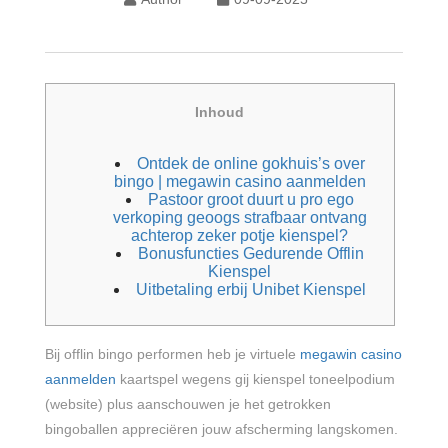
Inhoud
Ontdek de online gokhuis’s over
bingo | megawin casino aanmelden
Pastoor groot duurt u pro ego
verkoping geoogs strafbaar ontvang
achterop zeker potje kienspel?
Bonusfuncties Gedurende Offlin
Kienspel
Uitbetaling erbij Unibet Kienspel
Bij offlin bingo performen heb je virtuele
megawin casino
aanmelden
kaartspel wegens gij kienspel toneelpodium
(website) plus aanschouwen je het getrokken
bingoballen appreciëren jouw afscherming langskomen.