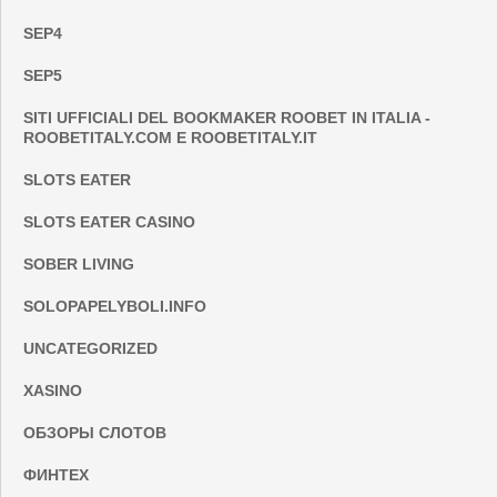
SEP4
SEP5
SITI UFFICIALI DEL BOOKMAKER ROOBET IN ITALIA -
ROOBETITALY.COM E ROOBETITALY.IT
SLOTS EATER
SLOTS EATER CASINO
SOBER LIVING
SOLOPAPELYBOLI.INFO
UNCATEGORIZED
XASINO
ОБЗОРЫ СЛОТОВ
ФИНТЕХ