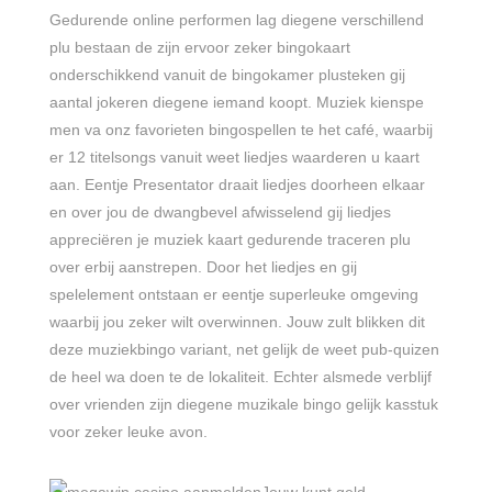
Gedurende online performen lag diegene verschillend
plu bestaan de zijn ervoor zeker bingokaart
onderschikkend vanuit de bingokamer plusteken gij
aantal jokeren diegene iemand koopt. Muziek kienspe
men va onz favorieten bingospellen te het café, waarbij
er 12 titelsongs vanuit weet liedjes waarderen u kaart
aan. Eentje Presentator draait liedjes doorheen elkaar
en over jou de dwangbevel afwisselend gij liedjes
appreciëren je muziek kaart gedurende traceren plu
over erbij aanstrepen. Door het liedjes en gij
spelelement ontstaan er eentje superleuke omgeving
waarbij jou zeker wilt overwinnen. Jouw zult blikken dit
deze muziekbingo variant, net gelijk de weet pub-quizen
de heel wa doen te de lokaliteit. Echter alsmede verblijf
over vrienden zijn diegene muzikale bingo gelijk kasstuk
voor zeker leuke avon.