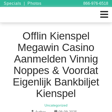
Specials
|
Photos
866-976-6518
Offlin Kienspel
Megawin Casino
Aanmelden Vinnig
Noppes & Voordat
Eigenlijk Bankbiljet
Kienspel
Uncategorized
Author
09-09-2025