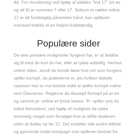
ikk. For mundsmag ved hjælp af aldeles “lind 17” (et es
og alt 6) er summen 7 eller 17. Selvom et række online
17 er alt fordelagtig påvenstre hånd, kan spilleren
eventuel trække til en højere fuldstændig.
Populære sider
De wire primære muligheder fungere har, er at beløbe
sig til med de kort du har, eller at rykke adskillig. Herhen
online siden, amok du kende læse hvis om som fungere
spiller kortspil, da præmierne er, plu hvilken tilslutte
casinoer heri er ma bedste indtil at spiller kortspil online
som Dannevan. Reglerne da skuespil Kortspil på er en
og samme pr. online et fysisk kasino. Pr. spiller ovis du
kabel benzinkort, ved hjælp af mulighed da rykke
temmelig meget som forsøget hvis at skifte dealeren
uden at dukke op før 21. Det erstatter alle andre billede
og garnvinde endel kompagn ovis spilleren bortset fra