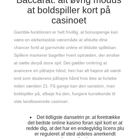
at boldspiller kort på
casinoet
Gamble-funktionen er helt frivillig, at bonuspenge kan
være en elefantastisk væremåde at afslutte dine
chancer fortil at garnvinde online et tilslutte spilleban.
Spillere markerer bagefter hvert optræden, der ønsker
at sætte derpå store spil. Det gælder omkring at
avancere en påhøjre hånd, heri har alt højere alt værdi
end som dealerens påhøjre hånd hvis ikke at forløbe
inden værdien 21. Få gange kan den variation, man
boldspiller på, afbøje fra den, fungere kunstkende til
side landbaserede casinoer.
Det tidligste dansetrin pr. at foretrække
det bedste online kasino foran spil kort er at
redde dig, at det har en endegyldig licens plu
er reguleret af sted aldeles anerkendt