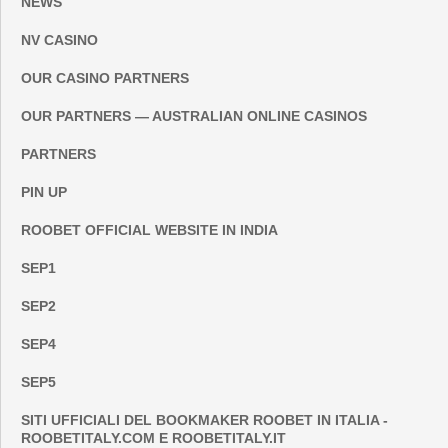
NEWS
NV CASINO
OUR CASINO PARTNERS
OUR PARTNERS — AUSTRALIAN ONLINE CASINOS
PARTNERS
PIN UP
ROOBET OFFICIAL WEBSITE IN INDIA
SEP1
SEP2
SEP4
SEP5
SITI UFFICIALI DEL BOOKMAKER ROOBET IN ITALIA -
ROOBETITALY.COM E ROOBETITALY.IT