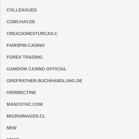
COLLEAGUES
COMCHAY.DE
CREACIONESTURCAS.C
FAIRSPIN-CASINO
FOREX TRADING
GAMDOM CASINO OFFICIAL
GREFRATHER-BUCHHANDLUNG.DE
IVERMECTINE
MASCOTAC.COM
MIGRAIMAGEN.CL
NEW