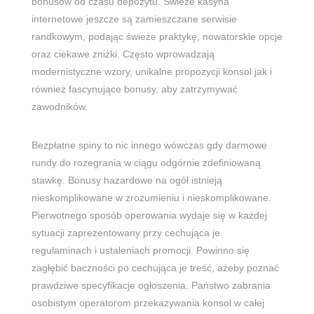
bonusów od czasu depozytu. Świeże kasyna
internetowe jeszcze są zamieszczane serwisie
randkowym, podając świeże praktykę, nowatorskie opcje
oraz ciekawe zniżki. Często wprowadzają
modernistyczne wzory, unikalne propozycji konsol jak i
również fascynujące bonusy, aby zatrzymywać
zawodników.
Bezpłatne spiny to nic innego wówczas gdy darmowe
rundy do rozegrania w ciągu odgórnie zdefiniowaną
stawkę. Bonusy hazardowe na ogół istnieją
nieskomplikowane w zrozumieniu i nieskomplikowane.
Pierwotnego sposób operowania wydaje się w każdej
sytuacji zaprezentowany przy cechująca je
regulaminach i ustaleniach promocji. Powinno się
zagłębić baczności po cechująca je treść, ażeby poznać
prawdziwe specyfikacje ogłoszenia. Państwo zabrania
osobistym operatorom przekazywania konsol w całej