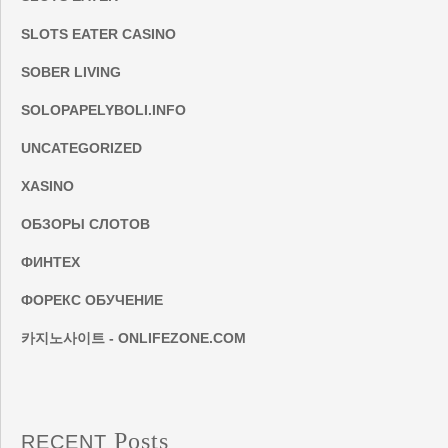
SLOTS EATER CASINO
SOBER LIVING
SOLOPAPELYBOLI.INFO
UNCATEGORIZED
XASINO
ОБЗОРЫ СЛОТОВ
ФИНТЕХ
ФОРЕКС ОБУЧЕНИЕ
카지노사이트 - ONLIFEZONE.COM
Posts
RECENT