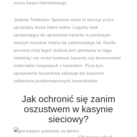
wzoru kasyn internetowego.
Jedynie Totalizator Sportowy może to tworzyć prócz
sprzedaży losów loterii online. Legalny wiek
uprawniający do uprawiania hazardu w poniższym
naszym narodzie równa się osiemnastego lat. Każda
persona niżej tegoż stulecia jest ujmowany w ciągu
nieletnią i nie może hodować hazardu czy konsumować
materiałów związanych z hazardem. Poza tym,
uprawnienie hazardowa zakazuje też kasynom
odbierania problematycznych hazardzistów.
Jak ochronić się zanim
oszustwem w kasynie
sieciowy?