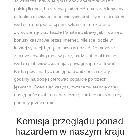
To oznacza, hdy o ile grasz obok operatora wraz z
polską licencją hazardową, odrzucić jesteś zobligowany
aktualnie uiszczać pomocniczych strat. Tymże obiektem
wydaje się egzystencja mieszkaniem, do którego
zwrócicie się przy każde Panstwa zabawy jak i również
bonusy kasynowe przez internet. Miejsce, gdzie w
każdej sytuacji będą państwo wiedzieć, że możecie
znaleźć dowolną możliwą grę, bądź jest to aktualnie
wydaną lub wówczas mającą uwagi zaprezentować.
Kadra powinna być dostępna dwadzieścia cztery
godziny na dobę i oferować poparcie po trzech
językach. Oceniając kasyna, zwracamy atencję dzięki
dostępność czatu na energicznie, linii telefonicznej czy
pomocy przez e-mail.
Komisja przeglądu ponad
hazardem w naszym kraju