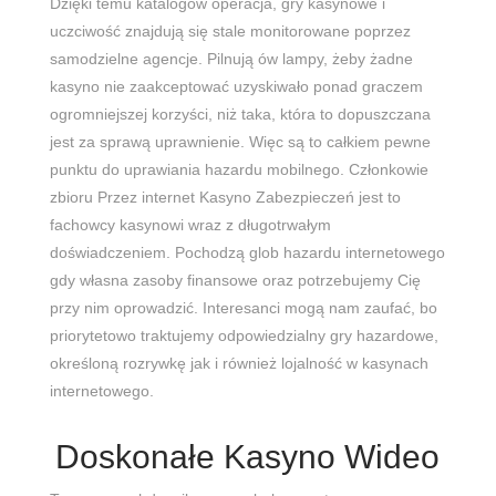
Dzięki temu katalogów operacja, gry kasynowe i
uczciwość znajdują się stale monitorowane poprzez
samodzielne agencje. Pilnują ów lampy, żeby żadne
kasyno nie zaakceptować uzyskiwało ponad graczem
ogromniejszej korzyści, niż taka, która to dopuszczana
jest za sprawą uprawnienie. Więc są to całkiem pewne
punktu do uprawiania hazardu mobilnego. Członkowie
zbioru Przez internet Kasyno Zabezpieczeń jest to
fachowcy kasynowi wraz z długotrwałym
doświadczeniem.
Pochodzą glob hazardu internetowego
gdy własna zasoby finansowe oraz potrzebujemy Cię
przy nim oprowadzić. Interesanci mogą nam zaufać, bo
priorytetowo traktujemy odpowiedzialny gry hazardowe,
określoną rozrywkę jak i również lojalność w kasynach
internetowego.
Doskonałe Kasyno Wideo