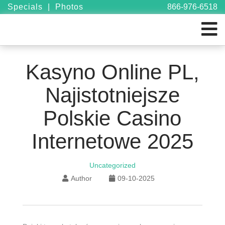
Specials
|
Photos
866-976-6518
Kasyno Online PL,
Najistotniejsze
Polskie Casino
Internetowe 2025
Uncategorized
Author
09-10-2025