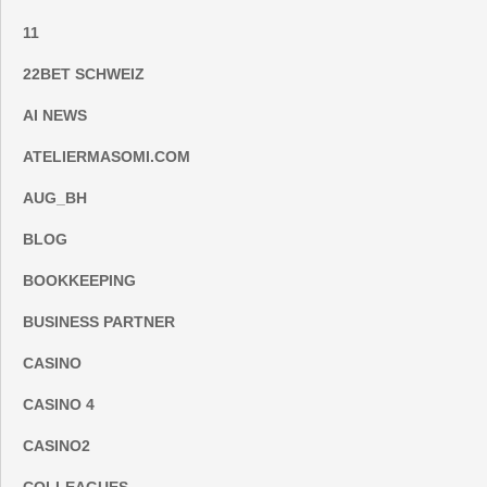
11
22BET SCHWEIZ
AI NEWS
ATELIERMASOMI.COM
AUG_BH
BLOG
BOOKKEEPING
BUSINESS PARTNER
CASINO
CASINO 4
CASINO2