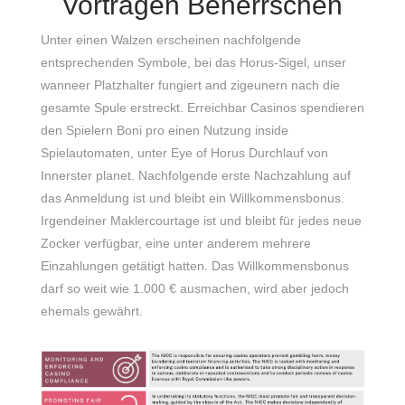
Vortragen Beherrschen
Unter einen Walzen erscheinen nachfolgende
entsprechenden Symbole, bei das Horus-Sigel, unser
wanneer Platzhalter fungiert and zigeunern nach die
gesamte Spule erstreckt. Erreichbar Casinos spendieren
den Spielern Boni pro einen Nutzung inside
Spielautomaten, unter Eye of Horus Durchlauf von
Innerster planet. Nachfolgende erste Nachzahlung auf
das Anmeldung ist und bleibt ein Willkommensbonus.
Irgendeiner Maklercourtage ist und bleibt für jedes neue
Zocker verfügbar, eine unter anderem mehrere
Einzahlungen getätigt hatten. Das Willkommensbonus
darf so weit wie 1.000 € ausmachen, wird aber jedoch
ehemals gewährt.