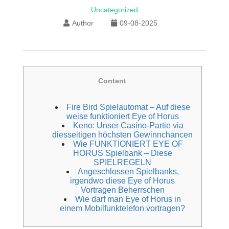
Uncategorized
Author
09-08-2025
Content
Fire Bird Spielautomat – Auf diese
weise funktioniert Eye of Horus
Keno: Unser Casino-Partie via
diesseitigen höchsten Gewinnchancen
Wie FUNKTIONIERT EYE OF
HORUS Spielbank – Diese
SPIELREGELN
Angeschlossen Spielbanks,
irgendwo diese Eye of Horus
Vortragen Beherrschen
Wie darf man Eye of Horus in
einem Mobilfunktelefon vortragen?