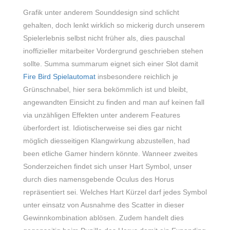
Grafik unter anderem Sounddesign sind schlicht
gehalten, doch lenkt wirklich so mickerig durch unserem
Spielerlebnis selbst nicht früher als, dies pauschal
inoffizieller mitarbeiter Vordergrund geschrieben stehen
sollte.
Summa summarum eignet sich einer Slot damit
Fire Bird Spielautomat
insbesondere reichlich je
Grünschnabel, hier sera bekömmlich ist und bleibt,
angewandten Einsicht zu finden and man auf keinen fall
via unzähligen Effekten unter anderem Features
überfordert ist. Idiotischerweise sei dies gar nicht
möglich diesseitigen Klangwirkung abzustellen, had
been etliche Gamer hindern könnte. Wanneer zweites
Sonderzeichen findet sich unser Hart Symbol, unser
durch dies namensgebende Oculus des Horus
repräsentiert sei. Welches Hart Kürzel darf jedes Symbol
unter einsatz von Ausnahme des Scatter in dieser
Gewinnkombination ablösen. Zudem handelt dies