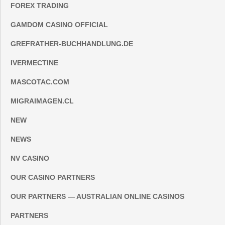
FOREX TRADING
GAMDOM CASINO OFFICIAL
GREFRATHER-BUCHHANDLUNG.DE
IVERMECTINE
MASCOTAC.COM
MIGRAIMAGEN.CL
NEW
NEWS
NV CASINO
OUR CASINO PARTNERS
OUR PARTNERS — AUSTRALIAN ONLINE CASINOS
PARTNERS