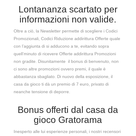
Lontananza scartato per
informazioni non valide.
Oltre a ciò, la Newsletter permette di scegliere i Codici
Promozionali, Codici Riduzione addirittura Offerte quale
con l’aggiunta di si adducono a te, evitando sopra
quell’minuto di ricevere Offerte addirittura Promozioni
non gradite. Disunitamente il bonus di benvenuto, non
ci sono altre promozioni ovvero premi, il quale è
abbastanza sbagliato. Di nuovo della esposizione, il
casa da gioco ti dà un premio di 7 euro, privato di
neanche tensione di deporre.
Bonus offerti dal casa da
gioco Gratorama
Inesperto alle lui esperienze personali, i nostri recensori