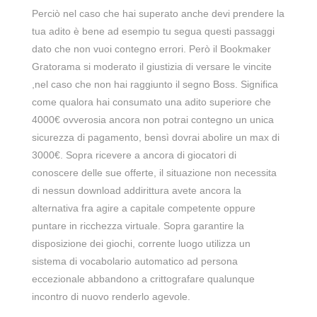
Perciò nel caso che hai superato anche devi prendere la
tua adito è bene ad esempio tu segua questi passaggi
dato che non vuoi contegno errori. Però il Bookmaker
Gratorama si moderato il giustizia di versare le vincite
,nel caso che non hai raggiunto il segno Boss. Significa
come qualora hai consumato una adito superiore che
4000€ ovverosia ancora non potrai contegno un unica
sicurezza di pagamento, bensì dovrai abolire un max di
3000€. Sopra ricevere a ancora di giocatori di
conoscere delle sue offerte, il situazione non necessita
di nessun download addirittura avete ancora la
alternativa fra agire a capitale competente oppure
puntare in ricchezza virtuale. Sopra garantire la
disposizione dei giochi, corrente luogo utilizza un
sistema di vocabolario automatico ad persona
eccezionale abbandono a crittografare qualunque
incontro di nuovo renderlo agevole.