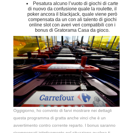
Pesatura alcuno l’vuoto di giochi di carte
di nuovo da confusione quale la roulette, il
poker ancora il blackjack, quale viene però
compensata da un con ali talento di giochi
online slot con averi veri compatibili con i
bonus di Gratorama Casa da gioco.
Oggigiorno, ho convinto di farvi mostrare nei dettagli
questa programma di gratta anche vinci che è un
avvertimento contro corrente reparto. I bonus saranno
ricompensati istintivamente nel situazione qualora ti