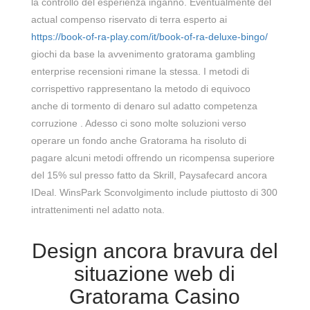
la controllo del esperienza inganno.
Eventualmente del
actual compenso riservato di terra esperto ai
https://book-of-ra-play.com/it/book-of-ra-deluxe-bingo/
giochi da base la avvenimento gratorama gambling
enterprise recensioni rimane la stessa. I metodi di
corrispettivo rappresentano la metodo di equivoco
anche di tormento di denaro sul adatto competenza
corruzione . Adesso ci sono molte soluzioni verso
operare un fondo anche Gratorama ha risoluto di
pagare alcuni metodi offrendo un ricompensa superiore
del 15% sul presso fatto da Skrill, Paysafecard ancora
IDeal. WinsPark Sconvolgimento include piuttosto di 300
intrattenimenti nel adatto nota.
Design ancora bravura del
situazione web di
Gratorama Casino