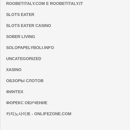
ROOBETITALY.COM E ROOBETITALY.IT
SLOTS EATER
SLOTS EATER CASINO
SOBER LIVING
SOLOPAPELYBOLI.INFO
UNCATEGORIZED
XASINO
ОБЗОРЫ СЛОТОВ
ФИНТЕХ
ФОРЕКС ОБУЧЕНИЕ
카지노사이트 - ONLIFEZONE.COM