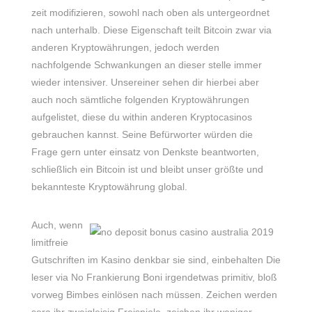
zeit modifizieren, sowohl nach oben als untergeordnet
nach unterhalb. Diese Eigenschaft teilt Bitcoin zwar via
anderen Kryptowährungen, jedoch werden
nachfolgende Schwankungen an dieser stelle immer
wieder intensiver. Unsereiner sehen dir hierbei aber
auch noch sämtliche folgenden Kryptowährungen
aufgelistet, diese du within anderen Kryptocasinos
gebrauchen kannst. Seine Befürworter würden die
Frage gern unter einsatz von Denkste beantworten,
schließlich ein Bitcoin ist und bleibt unser größte und
bekannteste Kryptowährung global.
Auch, wenn
limitfreie
Gutschriften im Kasino denkbar sie sind, einbehalten Die
leser via No Frankierung Boni irgendetwas primitiv, bloß
vorweg Bimbes einlösen nach müssen. Zeichen werden
sera ihr zweigleisig Freispiele, zeichen ihr weniger