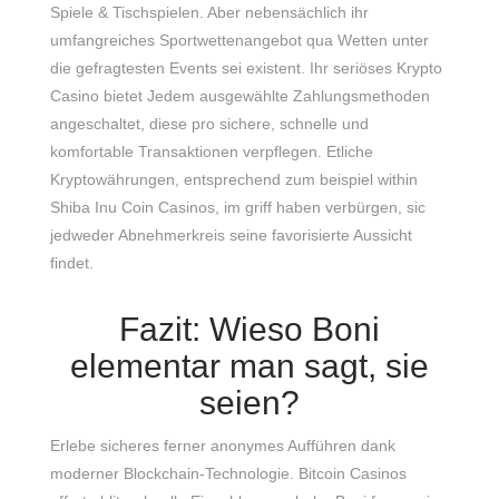
Spiele & Tischspielen. Aber nebensächlich ihr
umfangreiches Sportwettenangebot qua Wetten unter
die gefragtesten Events sei existent. Ihr seriöses Krypto
Casino bietet Jedem ausgewählte Zahlungsmethoden
angeschaltet, diese pro sichere, schnelle und
komfortable Transaktionen verpflegen. Etliche
Kryptowährungen, entsprechend zum beispiel within
Shiba Inu Coin Casinos, im griff haben verbürgen, sic
jedweder Abnehmerkreis seine favorisierte Aussicht
findet.
Fazit: Wieso Boni
elementar man sagt, sie
seien?
Erlebe sicheres ferner anonymes Aufführen dank
moderner Blockchain-Technologie. Bitcoin Casinos