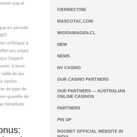
chemin sug nt
IVERMECTINE
MASCOTAC.COM
sque en période
MIGRAIMAGEN.CL
BET.
vec un’brique à
NEW
effet vou svaez
NEWS
pour l’argent
muser, à leurs
NV CASINO
 salle de jeu
OUR CASINO PARTNERS
ur casino
ie de type de
OUR PARTNERS — AUSTRALIAN
tion quantité de
ONLINE CASINOS
ec bénéfices
PARTNERS
PIN UP
onus:
ROOBET OFFICIAL WEBSITE IN
INDIA