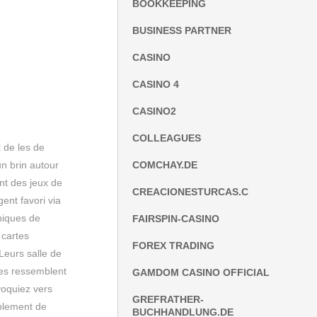
BOOKKEEPING
BUSINESS PARTNER
CASINO
CASINO 4
CASINO2
COLLEAGUES
t de les de
un brin autour
COMCHAY.DE
ent des jeux de
CREACIONESTURCAS.C
ent favori via
hniques de
FAIRSPIN-CASINO
 cartes
FOREX TRADING
Leurs salle de
es ressemblent
GAMDOM CASINO OFFICIAL
voquiez vers
GREFRATHER-
mplement de
BUCHHANDLUNG.DE