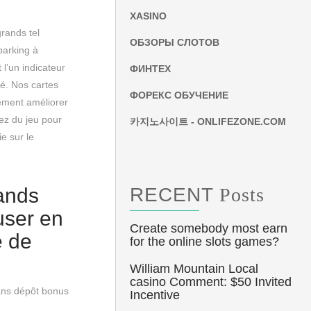
XASINO
grands tel
ОБЗОРЫ СЛОТОВ
parking à
’un indicateur
ФИНТЕХ
té. Nos cartes
ФОРЕКС ОБУЧЕНИЕ
ement améliorer
ez du jeu pour
카지노사이트 - ONLIFEZONE.COM
e sur le
ands
RECENT
Posts
user en
Create somebody most earn
 de
for the online slots games?
William Mountain Local
casino Comment: $50 Invited
Incentive