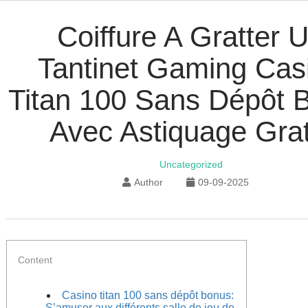
Coiffure A Gratter 
Tantinet Gaming Cas
Titan 100 Sans Dépôt 
Avec Astiquage Grat
Uncategorized
Author
09-09-2025
Content
Casino titan 100 sans dépôt bonus:
S’amuser aux différents salle de jeu de