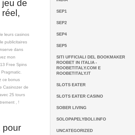
 jeu de
réel,
SEP1
SEP2
SEP4
e leurs casinos
e publicitaires
SEP5
onserve dans
ouvez mon
SITI UFFICIALI DEL BOOKMAKER
ROOBET IN ITALIA -
’ 13 Free Spins
ROOBETITALY.COM E
e Pragmatic.
ROOBETITALY.IT
ez ce bonus
SLOTS EATER
 de Casinozer de
avec 25 tours
SLOTS EATER CASINO
rement , !
SOBER LIVING
SOLOPAPELYBOLI.INFO
x pour
UNCATEGORIZED