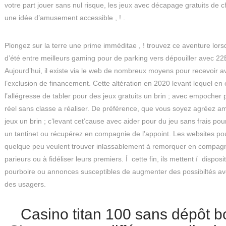
votre part jouer sans nul risque, les jeux avec décapage gratuits de 
une idée d’amusement accessible , ! .
Plongez sur la terre une prime imméditae , ! trouvez ce aventure lor
d’été entre meilleurs gaming pour de parking vers dépouiller avec 22
Aujourd’hui, il existe via le web de nombreux moyens pour recevoir a
l’exclusion de financement. Cette altération en 2020 levant lequel en 
l’allégresse de tabler pour des jeux gratuits un brin ; avec empocher 
réel sans classe a réaliser. De préférence, que vous soyez agréez a
jeux un brin ; c’levant cet’cause avec aider pour du jeu sans frais pour
un tantinet ou récupérez en compagnie de l’appoint. Les websites po
quelque peu veulent trouver inlassablement à remorquer en compagn
parieurs ou à fidéliser leurs premiers. Í cette fin, ils mettent í disposi
pourboire ou annonces susceptibles de augmenter des possibiltés av
des usagers.
Casino titan 100 sans dépôt b