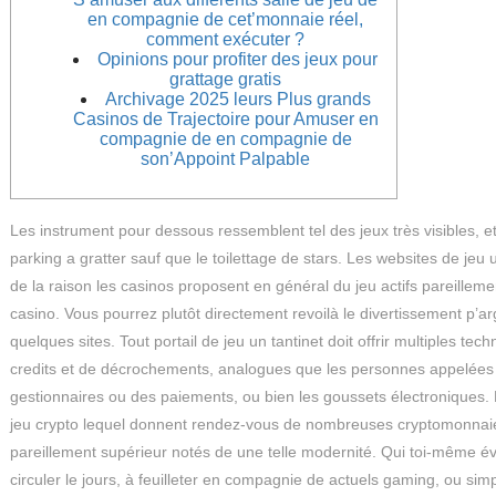
en compagnie de cet’monnaie réel,
comment exécuter ?
Opinions pour profiter des jeux pour
grattage gratis
Archivage 2025 leurs Plus grands
Casinos de Trajectoire pour Amuser en
compagnie de en compagnie de
son’Appoint Palpable
Les instrument pour dessous ressemblent tel des jeux très visibles, e
parking a gratter sauf que le toilettage de stars. Les websites de jeu 
de la raison les casinos proposent en général du jeu actifs pareillem
casino. Vous pourrez plutôt directement revoilà le divertissement p’arg
quelques sites.
Tout portail de jeu un tantinet doit offrir multiples tec
credits et de décrochements, analogues que les personnes appelées
gestionnaires ou des paiements, ou bien les goussets électroniques. 
jeu crypto lequel donnent rendez-vous de nombreuses cryptomonnai
pareillement supérieur notés de une telle modernité. Qui toi-même é
circuler le jours, à feuilleter en compagnie de actuels gaming, ou si