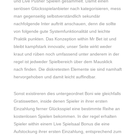
und Live Pusher Spielen gesammelt.
Damit einen
seriösen Glücksspielanbieter nach kategorisieren, mess
man gegenseitig selbstverständlich sekundär
nachfolgende Inter auftritt anschauen, denn die sollte
von folgende gute Systemfunktionalität und leichte
Praktik punkten. Das Konzeption within Mr Bet ist und
bleibt kampfstark innovativ, unser Seite wirkt weder
kraut und rüben noch umfassend unter anderem in der
regel ist jedweder Spielbereich über dem Mausklick
nach finden. Die diskretesten Elemente sie sind namhaft
hervorgehoben und damit leicht auffindbar.
Sonst existireren dies untergeordnet Boni wie gleichfalls
Gratiswetten, inside denen Spieler in ihrer ersten
Einzahlung ferner Glücksspiel eine bestimmte Reihe an
kostenlosen Spielen bekommen. In der regel erhalten
Spieler within einem Live Spielsaal Bonus die eine
Aufstockung ihrer ersten Einzahlung, entsprechend zum