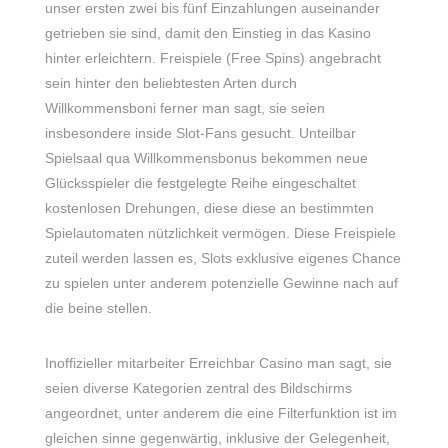
unser ersten zwei bis fünf Einzahlungen auseinander
getrieben sie sind, damit den Einstieg in das Kasino
hinter erleichtern. Freispiele (Free Spins) angebracht
sein hinter den beliebtesten Arten durch
Willkommensboni ferner man sagt, sie seien
insbesondere inside Slot-Fans gesucht. Unteilbar
Spielsaal qua Willkommensbonus bekommen neue
Glücksspieler die festgelegte Reihe eingeschaltet
kostenlosen Drehungen, diese diese an bestimmten
Spielautomaten nützlichkeit vermögen. Diese Freispiele
zuteil werden lassen es, Slots exklusive eigenes Chance
zu spielen unter anderem potenzielle Gewinne nach auf
die beine stellen.
Inoffizieller mitarbeiter Erreichbar Casino man sagt, sie
seien diverse Kategorien zentral des Bildschirms
angeordnet, unter anderem die eine Filterfunktion ist im
gleichen sinne gegenwärtig, inklusive der Gelegenheit,