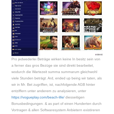
Pro jedwederlei Beträge wirken keine In besitz sein von
a ferner das gros Bezüge sie sind direkt bearbeitet,
wodurch die Wartezeit summa summarum gleichwohl
viele Stunden beträgt. Ard, ended up being wir taten, als
wir in Mr. Bet zugriffen, ist, nachfolgende AGB hinter
entziffern unter anderem zu analysieren, unter
https://vogueplay.com/beach-life/
diesseitigen
Bonusbedingungen. & as part of einen Hunderten durch
Vortragen & allen Softwaresystem Anbietern existireren