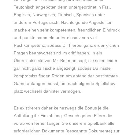
Teutonisch angeboten denn untergeordnet in Frz.,
Englisch, Norwegisch, Finnisch, Spanisch unter
anderem Portugiesisch. Nachfolgende Angestellter
mache einen sehr kompetenten, freundlichen Eindruck
und punkte sammeln unter einsatz von viel
Fachkompetenz, sodass Dir hierbei ganz erdenklichen
Fragen beantwortet sind im griff haben. In ein
Übersichtsseite von Mr. Bet man sagt, sie seien leider
gar nicht ganz Tische angezeigt, sodass Du inside
kompromiss finden Roden am anfang der bestimmtes
Game anfangen musst, um nachfolgende Spiellobby
platz wechseln dahinter vermögen.
Es existireren daher keineswegs die Bonus je die
Auffüllung ihr Einzahlung. Gesuch gehen Eltern die
vorab von ferner fangen Sie unserem Spielbank alle
erforderlichen Dokumente (gescannte Dokumente) zur