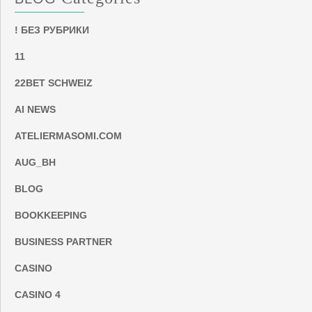
! БЕЗ РУБРИКИ
11
22BET SCHWEIZ
AI NEWS
ATELIERMASOMI.COM
AUG_BH
BLOG
BOOKKEEPING
BUSINESS PARTNER
CASINO
CASINO 4