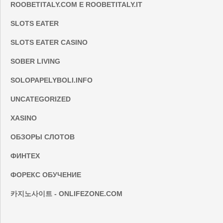
ROOBETITALY.COM E ROOBETITALY.IT
SLOTS EATER
SLOTS EATER CASINO
SOBER LIVING
SOLOPAPELYBOLI.INFO
UNCATEGORIZED
XASINO
ОБЗОРЫ СЛОТОВ
ФИНТЕХ
ФОРЕКС ОБУЧЕНИЕ
카지노사이트 - ONLIFEZONE.COM