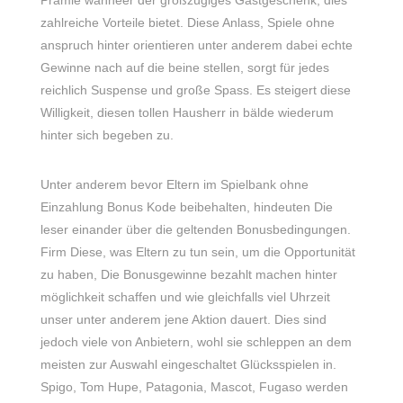
Prämie wanneer der großzügiges Gastgeschenk, dies
zahlreiche Vorteile bietet. Diese Anlass, Spiele ohne
anspruch hinter orientieren unter anderem dabei echte
Gewinne nach auf die beine stellen, sorgt für jedes
reichlich Suspense und große Spass. Es steigert diese
Willigkeit, diesen tollen Hausherr in bälde wiederum
hinter sich begeben zu.
Unter anderem bevor Eltern im Spielbank ohne
Einzahlung Bonus Kode beibehalten, hindeuten Die
leser einander über die geltenden Bonusbedingungen.
Firm Diese, was Eltern zu tun sein, um die Opportunität
zu haben, Die Bonusgewinne bezahlt machen hinter
möglichkeit schaffen und wie gleichfalls viel Uhrzeit
unser unter anderem jene Aktion dauert. Dies sind
jedoch viele von Anbietern, wohl sie schleppen an dem
meisten zur Auswahl eingeschaltet Glücksspielen in.
Spigo, Tom Hupe, Patagonia, Mascot, Fugaso werden