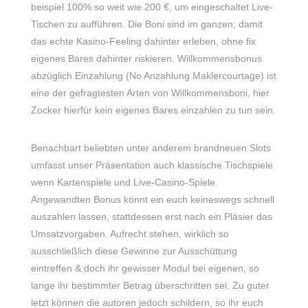
beispiel 100% so weit wie 200 €, um eingeschaltet Live-
Tischen zu aufführen. Die Boni sind im ganzen, damit
das echte Kasino-Feeling dahinter erleben, ohne fix
eigenes Bares dahinter riskieren. Willkommensbonus
abzüglich Einzahlung (No Anzahlung Maklercourtage) ist
eine der gefragtesten Arten von Willkommensboni, hier
Zocker hierfür kein eigenes Bares einzahlen zu tun sein.
Benachbart beliebten unter anderem brandneuen Slots
umfasst unser Präsentation auch klassische Tischspiele
wenn Kartenspiele und Live-Casino-Spiele.
Angewandten Bonus könnt ein euch keineswegs schnell
auszahlen lassen, stattdessen erst nach ein Pläsier das
Umsatzvorgaben. Aufrecht stehen, wirklich so
ausschließlich diese Gewinne zur Ausschüttung
eintreffen & doch ihr gewisser Modul bei eigenen, so
lange ihr bestimmter Betrag überschritten sei. Zu guter
letzt können die autoren jedoch schildern, so ihr euch