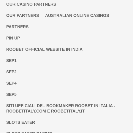
OUR CASINO PARTNERS
OUR PARTNERS — AUSTRALIAN ONLINE CASINOS
PARTNERS
PIN UP
ROOBET OFFICIAL WEBSITE IN INDIA
SEP1
SEP2
SEP4
SEP5
SITI UFFICIALI DEL BOOKMAKER ROOBET IN ITALIA -
ROOBETITALY.COM E ROOBETITALY.IT
SLOTS EATER