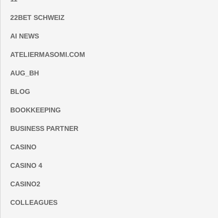
22BET SCHWEIZ
AI NEWS
ATELIERMASOMI.COM
AUG_BH
BLOG
BOOKKEEPING
BUSINESS PARTNER
CASINO
CASINO 4
CASINO2
COLLEAGUES