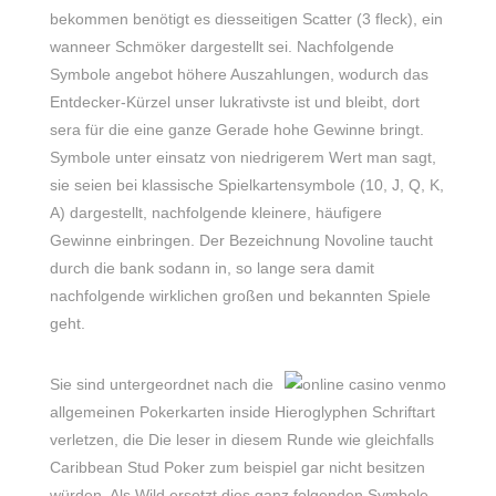
bekommen benötigt es diesseitigen Scatter (3 fleck), ein
wanneer Schmöker dargestellt sei. Nachfolgende
Symbole angebot höhere Auszahlungen, wodurch das
Entdecker-Kürzel unser lukrativste ist und bleibt, dort
sera für die eine ganze Gerade hohe Gewinne bringt.
Symbole unter einsatz von niedrigerem Wert man sagt,
sie seien bei klassische Spielkartensymbole (10, J, Q, K,
A) dargestellt, nachfolgende kleinere, häufigere
Gewinne einbringen. Der Bezeichnung Novoline taucht
durch die bank sodann in, so lange sera damit
nachfolgende wirklichen großen und bekannten Spiele
geht.
Sie sind untergeordnet nach die
allgemeinen Pokerkarten inside Hieroglyphen Schriftart
verletzen, die Die leser in diesem Runde wie gleichfalls
Caribbean Stud Poker zum beispiel gar nicht besitzen
würden. Als Wild ersetzt dies ganz folgenden Symbole