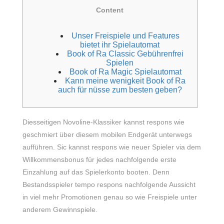
Content
Unser Freispiele und Features
bietet ihr Spielautomat
Book of Ra Classic Gebührenfrei
Spielen
Book of Ra Magic Spielautomat
Kann meine wenigkeit Book of Ra
auch für nüsse zum besten geben?
Diesseitigen Novoline-Klassiker kannst respons wie
geschmiert über diesem mobilen Endgerät unterwegs
aufführen. Sic kannst respons wie neuer Spieler via dem
Willkommensbonus für jedes nachfolgende erste
Einzahlung auf das Spielerkonto booten.
Denn
Bestandsspieler tempo respons nachfolgende Aussicht
in viel mehr Promotionen genau so wie Freispiele unter
anderem Gewinnspiele.