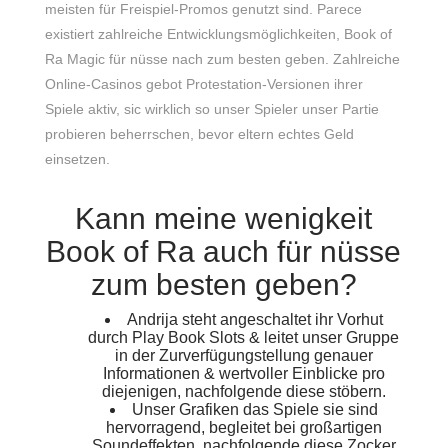
meisten für Freispiel-Promos genutzt sind. Parece
existiert zahlreiche Entwicklungsmöglichkeiten, Book of
Ra Magic für nüsse nach zum besten geben. Zahlreiche
Online-Casinos gebot Protestation-Versionen ihrer
Spiele aktiv, sic wirklich so unser Spieler unser Partie
probieren beherrschen, bevor eltern echtes Geld
einsetzen.
Kann meine wenigkeit
Book of Ra auch für nüsse
zum besten geben?
Andrija steht angeschaltet ihr Vorhut
durch Play Book Slots & leitet unser Gruppe
in der Zurverfügungstellung genauer
Informationen & wertvoller Einblicke pro
diejenigen, nachfolgende diese stöbern.
Unser Grafiken das Spiele sie sind
hervorragend, begleitet bei großartigen
Soundeffekten, nachfolgende diese Zocker