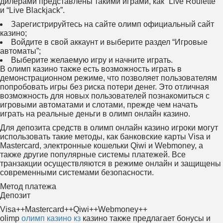
дилерами представлены такими играми, как “Live Roulette”
и “Live Blackjack”.
Зарегистрируйтесь на сайте олимп официальный сайт
казино;
Войдите в свой аккаунт и выберите раздел “Игровые
автоматы”;
Выберите желаемую игру и начните играть.
В олимп казино также есть возможность играть в
демонстрационном режиме, что позволяет пользователям
попробовать игры без риска потери денег. Это отличная
возможность для новых пользователей познакомиться с
игровыми автоматами и слотами, прежде чем начать
играть на реальные деньги в олимп онлайн казино.
Для депозита средств в олимп онлайн казино игроки могут
использовать такие методы, как банковские карты Visa и
Mastercard, электронные кошельки Qiwi и Webmoney, а
также другие популярные системы платежей. Все
транзакции осуществляются в режиме онлайн и защищены
современными системами безопасности.
Метод платежа
Депозит
Visa
+
+
Mastercard
+
+
Qiwi
+
+
Webmoney
+
+
olimp
олимп казино кз
казино также предлагает бонусы и