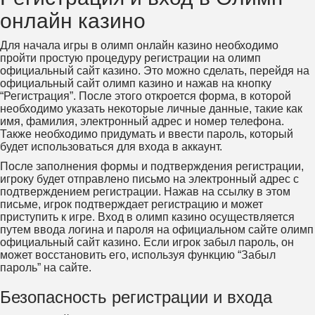
онлайн казино
Для начала игры в олимп онлайн казино необходимо
пройти простую процедуру регистрации на олимп
официальный сайт казино. Это можно сделать, перейдя на
официальный сайт олимп казино и нажав на кнопку
“Регистрация”. После этого откроется форма, в которой
необходимо указать некоторые личные данные, такие как
имя, фамилия, электронный адрес и номер телефона.
Также необходимо придумать и ввести пароль, который
будет использоваться для входа в аккаунт.
После заполнения формы и подтверждения регистрации,
игроку будет отправлено письмо на электронный адрес с
подтверждением регистрации. Нажав на ссылку в этом
письме, игрок подтверждает регистрацию и может
приступить к игре. Вход в олимп казино осуществляется
путем ввода логина и пароля на официальном сайте олимп
официальный сайт казино. Если игрок забыл пароль, он
может восстановить его, используя функцию “Забыл
пароль” на сайте.
Безопасность регистрации и входа