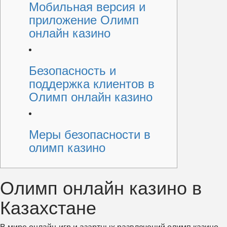
Мобильная версия и
приложение Олимп
онлайн казино
Безопасность и
поддержка клиентов в
Олимп онлайн казино
Меры безопасности в
олимп казино
Олимп онлайн казино в
Казахстане