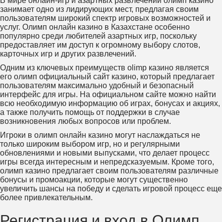
В мире онлайн-игр и азартных развлечений олимп казино
занимает одно из лидирующих мест, предлагая своим
пользователям широкий спектр игровых возможностей и
услуг. Олимп онлайн казино в Казахстане особенно
популярно среди любителей азартных игр, поскольку
предоставляет им доступ к огромному выбору слотов,
карточных игр и других развлечений.
Одним из ключевых преимуществ olimp казино является
его олимп официальный сайт казино, который предлагает
пользователям максимально удобный и безопасный
интерфейс для игры. На официальном сайте можно найти
всю необходимую информацию об играх, бонусах и акциях,
а также получить помощь от поддержки в случае
возникновения любых вопросов или проблем.
Игроки в олимп онлайн казино могут наслаждаться не
только широким выбором игр, но и регулярными
обновлениями и новыми выпусками, что делает процесс
игры всегда интересным и непредсказуемым. Кроме того,
олимп казино предлагает своим пользователям различные
бонусы и промоакции, которые могут существенно
увеличить шансы на победу и сделать игровой процесс еще
более привлекательным.
Регистрация и вход в Олимп