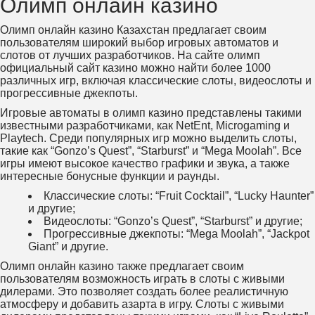
Олимп онлайн казино
Олимп онлайн казино Казахстан предлагает своим
пользователям широкий выбор игровых автоматов и
слотов от лучших разработчиков. На сайте олимп
официальный сайт казино можно найти более 1000
различных игр, включая классические слоты, видеослоты и
прогрессивные джекпоты.
Игровые автоматы в олимп казино представлены такими
известными разработчиками, как NetEnt, Microgaming и
Playtech. Среди популярных игр можно выделить слоты,
такие как “Gonzo’s Quest”, “Starburst” и “Mega Moolah”. Все
игры имеют высокое качество графики и звука, а также
интересные бонусные функции и раунды.
Классические слоты: “Fruit Cocktail”, “Lucky Haunter”
и другие;
Видеослоты: “Gonzo’s Quest”, “Starburst” и другие;
Прогрессивные джекпоты: “Mega Moolah”, “Jackpot
Giant” и другие.
Олимп онлайн казино также предлагает своим
пользователям возможность играть в слоты с живыми
дилерами. Это позволяет создать более реалистичную
атмосферу и добавить азарта в игру. Слоты с живыми