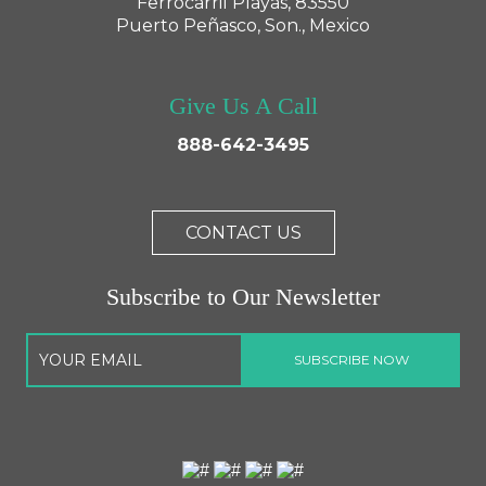
Ferrocarril Playas, 83550
Puerto Peñasco, Son., Mexico
Give Us A Call
888-642-3495
CONTACT US
Subscribe to Our Newsletter