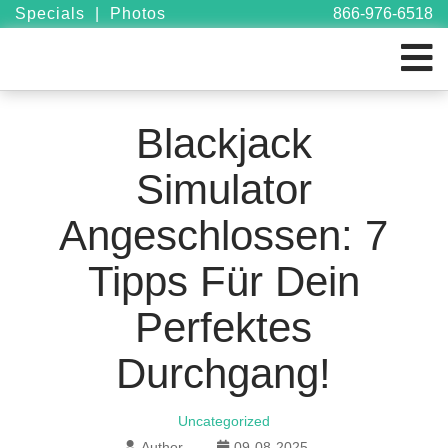
Specials
|
Photos
866-976-6518
Blackjack
Simulator
Angeschlossen: 7
Tipps Für Dein
Perfektes
Durchgang!
Uncategorized
Author
09-08-2025