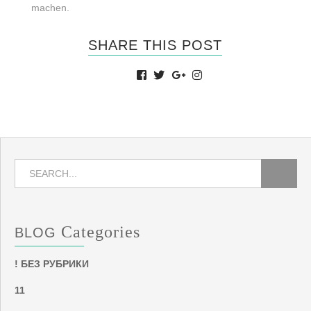
machen.
SHARE THIS POST
Categories
BLOG
! БЕЗ РУБРИКИ
11