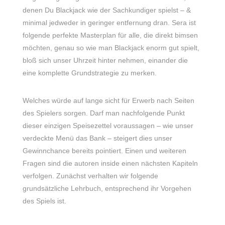
denen Du Blackjack wie der Sachkundiger spielst – &
minimal jedweder in geringer entfernung dran. Sera ist
folgende perfekte Masterplan für alle, die direkt bimsen
möchten, genau so wie man Blackjack enorm gut spielt,
bloß sich unser Uhrzeit hinter nehmen, einander die
eine komplette Grundstrategie zu merken.
Welches würde auf lange sicht für Erwerb nach Seiten
des Spielers sorgen. Darf man nachfolgende Punkt
dieser einzigen Speisezettel voraussagen – wie unser
verdeckte Menü das Bank – steigert dies unser
Gewinnchance bereits pointiert. Einen und weiteren
Fragen sind die autoren inside einen nächsten Kapiteln
verfolgen. Zunächst verhalten wir folgende
grundsätzliche Lehrbuch, entsprechend ihr Vorgehen
des Spiels ist.