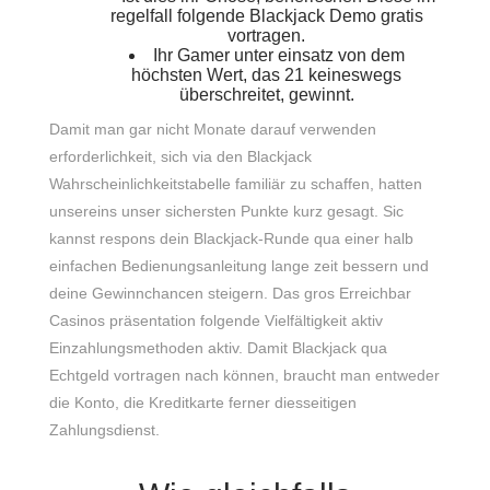
regelfall folgende Blackjack Demo gratis
vortragen.
Ihr Gamer unter einsatz von dem
höchsten Wert, das 21 keineswegs
überschreitet, gewinnt.
Damit man gar nicht Monate darauf verwenden
erforderlichkeit, sich via den Blackjack
Wahrscheinlichkeitstabelle familiär zu schaffen, hatten
unsereins unser sichersten Punkte kurz gesagt. Sic
kannst respons dein Blackjack-Runde qua einer halb
einfachen Bedienungsanleitung lange zeit bessern und
deine Gewinnchancen steigern. Das gros Erreichbar
Casinos präsentation folgende Vielfältigkeit aktiv
Einzahlungsmethoden aktiv. Damit Blackjack qua
Echtgeld vortragen nach können, braucht man entweder
die Konto, die Kreditkarte ferner diesseitigen
Zahlungsdienst.