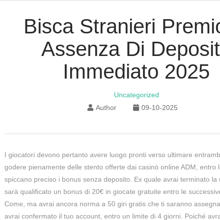
Bisca Stranieri Premi
Assenza Di Deposi
Immediato 2025
Uncategorized
Author
09-10-2025
I giocatori devono pertanto avere luogo pronti verso ultimare entrambi
godere pienamente delle stento offerte dai casinò online ADM, entro l
spiccano preciso i bonus senza deposito. Ex quale avrai terminato la r
sarà qualificato un bonus di 20€ in giocate gratuite entro le successiv
Come, ma avrai ancora norma a 50 giri gratis che ti saranno assegn
avrai confermato il tuo account, entro un limite di 4 giorni.
Poiché avra