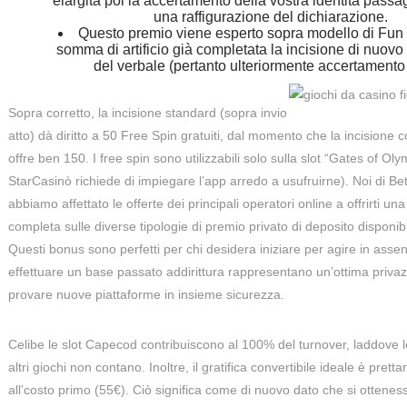
elargita poi la accertamento della vostra identità passag
una raffigurazione del dichiarazione.
Questo premio viene esperto sopra modello di Fun G
somma di artificio già completata la incisione di nuovo
del verbale (pertanto ulteriormente accertament
Sopra corretto, la incisione standard (sopra invio
atto) dà diritto a 50 Free Spin gratuiti, dal momento che la incisione 
offre ben 150. I free spin sono utilizzabili solo sulla slot “Gates of O
StarCasinò richiede di impiegare l’app arredo a usufruirne). Noi di 
abbiamo affettato le offerte dei principali operatori online a offrirti una 
completa sulle diverse tipologie di premio privato di deposito disponibi
Questi bonus sono perfetti per chi desidera iniziare per agire in asse
effettuare un base passato addirittura rappresentano un’ottima priva
provare nuove piattaforme in insieme sicurezza.
Celibe le slot Capecod contribuiscono al 100% del turnover, laddove l
altri giochi non contano. Inoltre, il gratifica convertibile ideale è pret
all’costo primo (55€). Ciò significa come di nuovo dato che si otteness