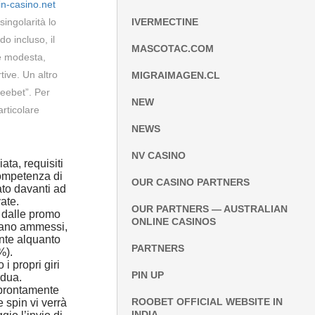
n-casino.net
ingolarità lo
IVERMECTINE
o incluso, il
MASCOTAC.COM
e modesta,
ive. Un altro
MIGRAIMAGEN.CL
eebet”. Per
NEW
articolare
NEWS
NV CASINO
ata, requisiti
competenza di
OUR CASINO PARTNERS
ato davanti ad
ate.
OUR PARTNERS — AUSTRALIAN
 dalle promo
ONLINE CASINOS
gano ammessi,
ente alquanto
PARTNERS
%).
i propri giri
PIN UP
rdua.
 prontamente
ROOBET OFFICIAL WEBSITE IN
 spin vi verrà
INDIA