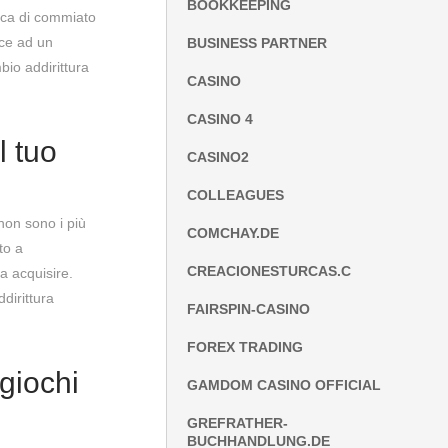
BOOKKEEPING
fica di commiato
ace ad un
BUSINESS PARTNER
bio addirittura
CASINO
CASINO 4
l tuo
CASINO2
COLLEAGUES
non sono i più
COMCHAY.DE
to a
CREACIONESTURCAS.C
a acquisire.
dirittura
FAIRSPIN-CASINO
FOREX TRADING
giochi
GAMDOM CASINO OFFICIAL
GREFRATHER-
BUCHHANDLUNG.DE