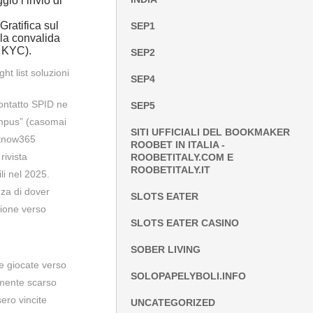
gio l’invio di
ratifica sul
SEP1
 la convalida
o KYC).
SEP2
SEP4
contatto SPID ne
SEP5
lympus” (casomai
SITI UFFICIALI DEL BOOKMAKER
Betnow365
ROOBET IN ITALIA -
rivista
ROOBETITALY.COM E
ROOBETITALY.IT
li nel 2025.
nza di dover
SLOTS EATER
zione verso
SLOTS EATER CASINO
SOBER LIVING
e giocate verso
SOLOPAPELYBOLI.INFO
tamente scarso
ero vincite
UNCATEGORIZED