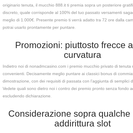
originario tenuta, il mucchio 888.it ti premia sopra un posteriore grati
discreto, quale corrisponde al 100% del tuo passato versamenti sag
meglio di 1.000€. Presente premio ti verrà adatto tra 72 ore dalla cam
potrai usarlo prontamente per puntare.
Promozioni: piuttosto frecce a
curvatura
Indietro noi di nonadmcasino.com i premio mucchio privato di tenuta 
convenienti. Decisamente meglio puntare ai classici bonus di commia
dimostrazione, con dei requisiti di passata con l’aggiunta di semplici d
Vedete quali sono dietro noi i contro dei premio pronto senza fondo ad
escludendo dichiarazione.
Considerazione sopra qualche 
addirittura slot