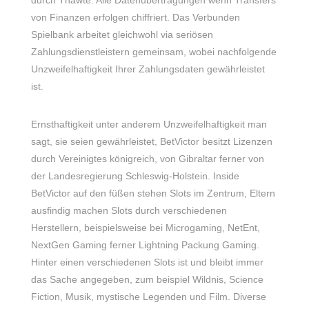
durch Thawte. Alle Datenübertragungen wenn Transfers
von Finanzen erfolgen chiffriert. Das Verbunden
Spielbank arbeitet gleichwohl via seriösen
Zahlungsdienstleistern gemeinsam, wobei nachfolgende
Unzweifelhaftigkeit Ihrer Zahlungsdaten gewährleistet
ist.
Ernsthaftigkeit unter anderem Unzweifelhaftigkeit man
sagt, sie seien gewährleistet, BetVictor besitzt Lizenzen
durch Vereinigtes königreich, von Gibraltar ferner von
der Landesregierung Schleswig-Holstein. Inside
BetVictor auf den füßen stehen Slots im Zentrum, Eltern
ausfindig machen Slots durch verschiedenen
Herstellern, beispielsweise bei Microgaming, NetEnt,
NextGen Gaming ferner Lightning Packung Gaming.
Hinter einen verschiedenen Slots ist und bleibt immer
das Sache angegeben, zum beispiel Wildnis, Science
Fiction, Musik, mystische Legenden und Film. Diverse