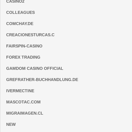
CASINO2
COLLEAGUES
COMCHAY.DE
CREACIONESTURCAS.C
FAIRSPIN-CASINO
FOREX TRADING
GAMDOM CASINO OFFICIAL
GREFRATHER-BUCHHANDLUNG.DE
IVERMECTINE
MASCOTAC.COM
MIGRAIMAGEN.CL
NEW