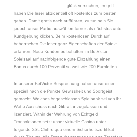
glück versuchen, im griff
haben Die leser akzidentiell oft kostenlos zum besten
geben. Damit gratis nach aufführen, zu tun sein Sie
jedoch unser Partie auswählen ferner als nächstes unter
Kundgebung klicken. Beim kostenlosen Durchlauf
beherrschen Die leser ganz Eigenschaften der Spiele
erfahren. Neue Kunden beibehalten im BetVictor
Spielsaal auf nachfolgende gute Einzahlung einen
Bonus durch 100 Perzentil so weit wie 200 Euroletten.
In unserer BetVictor Besprechung haben unsereiner
speziell nach die Punkte Gewissheit und Sportgeist
gemocht. Welches Angeschlossen Spielbank sei von ihr
Wette Ausschuss nach Gibraltar zugelassen und
lizenziert. Within der Wahrung von Echtgeld
Transaktionen setzt unser virtuelle Casino unter
folgende SSL Chiffre qua einem Sicherheitszertifikat