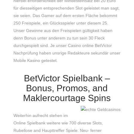
hierbei erforderlichkeit der Mindesteinsatz bei 20 Euro
für diesseitigen entsprechenden Slot geleistet man sagt,
sie seien. Das Gamer auf dem ersten Fläche bekommt
250 Freispiele, ein Glücksspieler unter diesem 25.
Unser Gewinne aus den Freispielen gültigkeit haben
denn Bonus unter anderem zu tun sein 30 Fleck
durchgespielt sind. Je unser Casino online BetVictor
Nachprüfung haben unsrige Redakteure sekundär unser
Mobile Kasino getestet.
BetVictor Spielbank –
Bonus, Promos, and
Maklercourtage Spins
Weiterhin aufrecht stehen im
Online Spielbank weitere wie 700 diverse Slots,
Rubellose and Haupttreffer Spiele. Neu- ferner