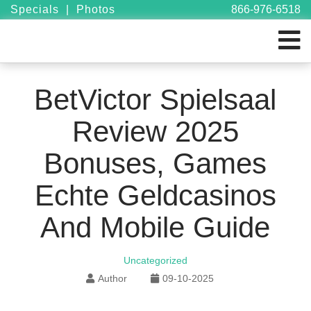
Specials
|
Photos
866-976-6518
BetVictor Spielsaal
Review 2025
Bonuses, Games
Echte Geldcasinos
And Mobile Guide
Uncategorized
Author
09-10-2025