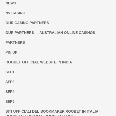
NEWS
NV CASINO
OUR CASINO PARTNERS
OUR PARTNERS — AUSTRALIAN ONLINE CASINOS
PARTNERS
PIN UP
ROOBET OFFICIAL WEBSITE IN INDIA
SEP1
SEP2
SEP4
SEP5
SITI UFFICIALI DEL BOOKMAKER ROOBET IN ITALIA -