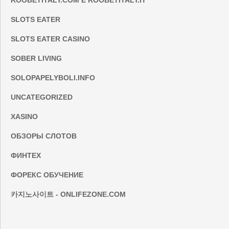
ROOBETITALY.COM E ROOBETITALY.IT
SLOTS EATER
SLOTS EATER CASINO
SOBER LIVING
SOLOPAPELYBOLI.INFO
UNCATEGORIZED
XASINO
ОБЗОРЫ СЛОТОВ
ФИНТЕХ
ФОРЕКС ОБУЧЕНИЕ
카지노사이트 - ONLIFEZONE.COM