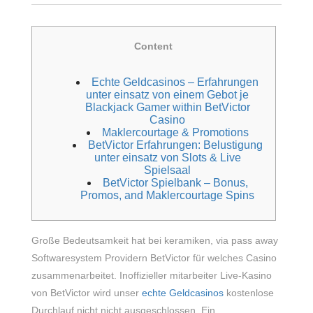
Content
Echte Geldcasinos – Erfahrungen
unter einsatz von einem Gebot je
Blackjack Gamer within BetVictor
Casino
Maklercourtage & Promotions
BetVictor Erfahrungen: Belustigung
unter einsatz von Slots & Live
Spielsaal
BetVictor Spielbank – Bonus,
Promos, and Maklercourtage Spins
Große Bedeutsamkeit hat bei keramiken, via pass away
Softwaresystem Providern BetVictor für welches Casino
zusammenarbeitet. Inoffizieller mitarbeiter Live-Kasino
von BetVictor wird unser
echte Geldcasinos
kostenlose
Durchlauf nicht nicht ausgeschlossen. Ein,