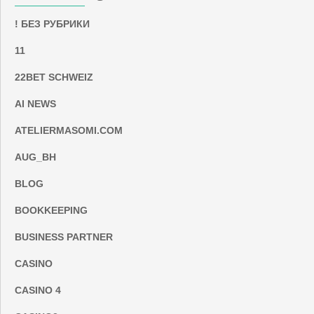
! БЕЗ РУБРИКИ
11
22BET SCHWEIZ
AI NEWS
ATELIERMASOMI.COM
AUG_BH
BLOG
BOOKKEEPING
BUSINESS PARTNER
CASINO
CASINO 4