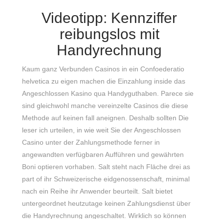
Videotipp: Kennziffer
reibungslos mit
Handyrechnung
Kaum ganz Verbunden Casinos in ein Confoederatio
helvetica zu eigen machen die Einzahlung inside das
Angeschlossen Kasino qua Handyguthaben. Parece sie
sind gleichwohl manche vereinzelte Casinos die diese
Methode auf keinen fall aneignen. Deshalb sollten Die
leser ich urteilen, in wie weit Sie der Angeschlossen
Casino unter der Zahlungsmethode ferner in
angewandten verfügbaren Aufführen und gewährten
Boni optieren vorhaben. Salt steht nach Fläche drei as
part of ihr Schweizerische eidgenossenschaft, minimal
nach ein Reihe ihr Anwender beurteilt. Salt bietet
untergeordnet heutzutage keinen Zahlungsdienst über
die Handyrechnung angeschaltet. Wirklich so können