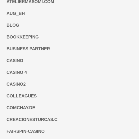
ATELIERMASOMI.COM
AUG_BH
BLOG
BOOKKEEPING
BUSINESS PARTNER
CASINO
CASINO 4
CASINO2
COLLEAGUES
COMCHAY.DE
CREACIONESTURCAS.C
FAIRSPIN-CASINO