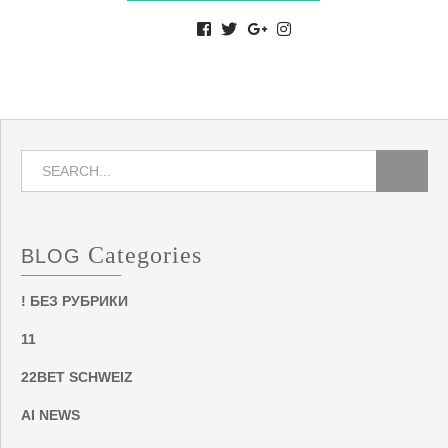
Categories
BLOG
! БЕЗ РУБРИКИ
11
22BET SCHWEIZ
AI NEWS