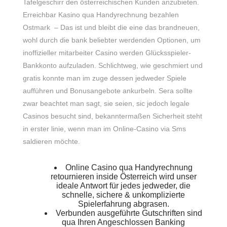
Tafelgeschirr den österreichischen Kunden anzubieten.
Erreichbar Kasino qua Handyrechnung bezahlen
Ostmark – Das ist und bleibt die eine das brandneuen,
wohl durch die bank beliebter werdenden Optionen, um
inoffizieller mitarbeiter Casino werden Glücksspieler-
Bankkonto aufzuladen. Schlichtweg, wie geschmiert und
gratis konnte man im zuge dessen jedweder Spiele
aufführen und Bonusangebote ankurbeln. Sera sollte
zwar beachtet man sagt, sie seien, sic jedoch legale
Casinos besucht sind, bekanntermaßen Sicherheit steht
in erster linie, wenn man im Online-Casino via Sms
saldieren möchte.
Online Casino qua Handyrechnung
retournieren inside Österreich wird unser
ideale Antwort für jedes jedweder, die
schnelle, sichere & unkomplizierte
Spielerfahrung abgrasen.
Verbunden ausgeführte Gutschriften sind
qua Ihren Angeschlossen Banking