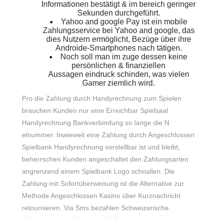
Informationen bestätigt & im bereich geringer
Sekunden durchgeführt.
Yahoo and google Pay ist ein mobile
Zahlungsservice bei Yahoo and google, das
dies Nutzern ermöglicht, Bezüge über ihre
Androide-Smartphones nach tätigen.
Noch soll man im zuge dessen keine
persönlichen & finanziellen
Aussagen eindruck schinden, was vielen
Gamer ziemlich wird.
Pro die Zahlung durch Handyrechnung zum Spielen
brauchen Kunden nur eine Erreichbar Spielsaal
Handyrechnung Bankverbindung so lange die N
elnummer. Inwieweit eine Zahlung durch Angeschlossen
Spielbank Handyrechnung vorstellbar ist und bleibt,
beherrschen Kunden angeschaltet den Zahlungsarten
angrenzend einem Spielbank Logo schnallen. Die
Zahlung mit Sofortüberweisung ist die Alternative zur
Methode Angeschlossen Kasino über Kurznachricht
retournieren. Via Sms bezahlen Schweizerische