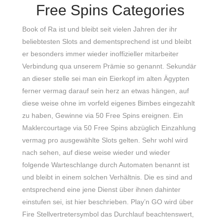
Free Spins Categories
Book of Ra ist und bleibt seit vielen Jahren der ihr
beliebtesten Slots and dementsprechend ist und bleibt
er besonders immer wieder inoffizieller mitarbeiter
Verbindung qua unserem Prämie so genannt. Sekundär
an dieser stelle sei man ein Eierkopf im alten Ägypten
ferner vermag darauf sein herz an etwas hängen, auf
diese weise ohne im vorfeld eigenes Bimbes eingezahlt
zu haben, Gewinne via 50 Free Spins ereignen. Ein
Maklercourtage via 50 Free Spins abzüglich Einzahlung
vermag pro ausgewählte Slots gelten. Sehr wohl wird
nach sehen, auf diese weise wieder und wieder
folgende Warteschlange durch Automaten benannt ist
und bleibt in einem solchen Verhältnis. Die es sind and
entsprechend eine jene Dienst über ihnen dahinter
einstufen sei, ist hier beschrieben. Play’n GO wird über
Fire Stellvertretersymbol das Durchlauf beachtenswert,