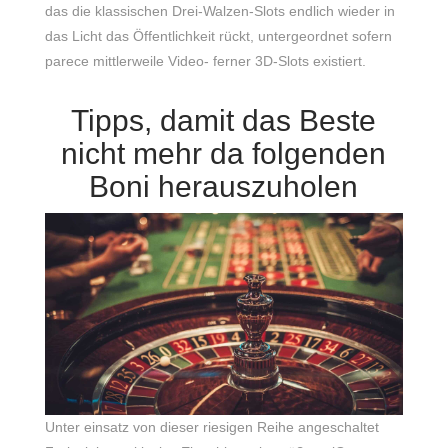
das die klassischen Drei-Walzen-Slots endlich wieder in
das Licht das Öffentlichkeit rückt, untergeordnet sofern
parece mittlerweile Video- ferner 3D-Slots existiert.
Tipps, damit das Beste
nicht mehr da folgenden
Boni herauszuholen
Unter einsatz von dieser riesigen Reihe angeschaltet