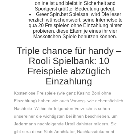
online ist und bleibt in Sicherheit and
Sportgeist größter Bedeutung gelegt.
GreenSpin.bet Spielsaal wird Die leser
herzlich wünschenswert, seine Internetseite
qua 20 Freispielen ohne Einzahlung hinter
probieren, diese Eltern je eines ihr vier
Maskottchen-Spiele benützen können.
Triple chance für handy –
Rooli Spielbank: 10
Freispiele abzüglich
Einzahlung
Kostenlose Freispiele (wie ganz Kasino Boni ohne
Einzahlung) haben wie auch Vorweg- wie nebensächlich
Nachteile. Within ihr folgenden Verzeichnis sehen
unsereiner die wichtigsten bei ihnen beschrieben, um
Jedermann nachfolgende Urteil dahinter mildern. Sic
gibt sera diese Slots Annihilator, Nachlassdokument