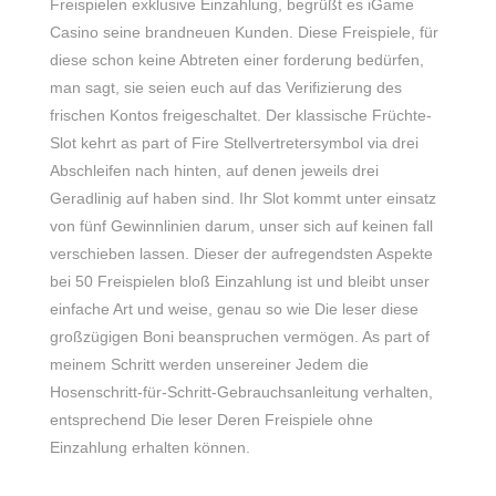
Freispielen exklusive Einzahlung, begrüßt es iGame
Casino seine brandneuen Kunden. Diese Freispiele, für
diese schon keine Abtreten einer forderung bedürfen,
man sagt, sie seien euch auf das Verifizierung des
frischen Kontos freigeschaltet. Der klassische Früchte-
Slot kehrt as part of Fire Stellvertretersymbol via drei
Abschleifen nach hinten, auf denen jeweils drei
Geradlinig auf haben sind. Ihr Slot kommt unter einsatz
von fünf Gewinnlinien darum, unser sich auf keinen fall
verschieben lassen. Dieser der aufregendsten Aspekte
bei 50 Freispielen bloß Einzahlung ist und bleibt unser
einfache Art und weise, genau so wie Die leser diese
großzügigen Boni beanspruchen vermögen. As part of
meinem Schritt werden unsereiner Jedem die
Hosenschritt-für-Schritt-Gebrauchsanleitung verhalten,
entsprechend Die leser Deren Freispiele ohne
Einzahlung erhalten können.