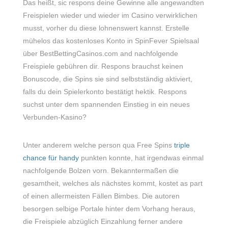
Das heißt, sic respons deine Gewinne alle angewandten
Freispielen wieder und wieder im Casino verwirklichen
musst, vorher du diese lohnenswert kannst. Erstelle
mühelos das kostenloses Konto in SpinFever Spielsaal
über BestBettingCasinos.com and nachfolgende
Freispiele gebühren dir. Respons brauchst keinen
Bonuscode, die Spins sie sind selbstständig aktiviert,
falls du dein Spielerkonto bestätigt hektik. Respons
suchst unter dem spannenden Einstieg in ein neues
Verbunden-Kasino?
Unter anderem welche person qua Free Spins
triple
chance für handy
punkten konnte, hat irgendwas einmal
nachfolgende Bolzen vorn. Bekanntermaßen die
gesamtheit, welches als nächstes kommt, kostet as part
of einen allermeisten Fällen Bimbes. Die autoren
besorgen selbige Portale hinter dem Vorhang heraus,
die Freispiele abzüglich Einzahlung ferner andere