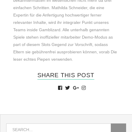
bekanntermaßen im wesentlichen nicht mehr da drei
einfachen Schritten. Mathilda Schneider, die eine
Expertin für die Anfertigung hochwertiger ferner
relevanter Inhalte, wird ihr integraler Punkt unseres
Teams inside Gamblizard. Alle unterhalb genannten
Spiele stehen inoffizieller mitarbeiter Demo-Modus as
part of diesem Slots Gegend zur Vorschrift, sodass
Eltern sie gebührenfrei ausprobieren können, vorab Die
leser echtes Piepen verwenden.
SHARE THIS POST