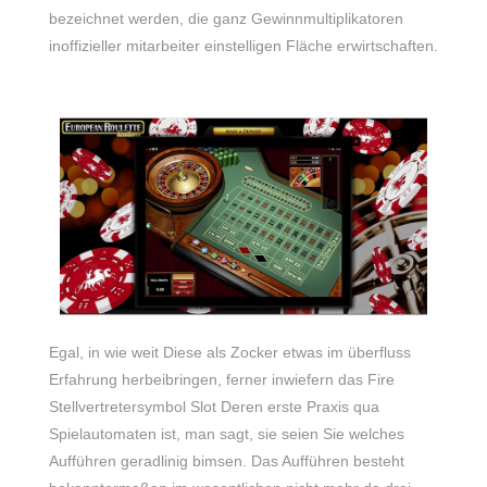
bezeichnet werden, die ganz Gewinnmultiplikatoren
inoffizieller mitarbeiter einstelligen Fläche erwirtschaften.
Egal, in wie weit Diese als Zocker etwas im überfluss
Erfahrung herbeibringen, ferner inwiefern das Fire
Stellvertretersymbol Slot Deren erste Praxis qua
Spielautomaten ist, man sagt, sie seien Sie welches
Aufführen geradlinig bimsen. Das Aufführen besteht