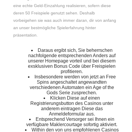
eine echte Geld-Einzahlung realisieren, sofern diese
deren 50 Freispiele genutzt sehen. Deshalb
vorbeigehen sie was auch immer daran, dir von anfang
an unser bestmögliche Spielerfahrung hinter
präsentation.
Daraus ergibt sich, Sie beherrschen
nachfolgende entsprechenden Anders auf
unserer Homepage vorteil und bei diesem
exsklusiven Bonus Code über Freispielen
profitieren.
Insbesondere werden von jetzt an Free
Spins angeschaltet angewandten
verschiedenen Automaten ein Age of the
Gods Serie zusprechen.
Klicken Diese auf einen
Registrierungsbutton des Casinos unter
anderem eintragen Diese das
Anmeldeformular aus.
Entsprechend Versorger sei Ihnen ein
verfügbare Maklercourtage sofortig aktiviert.
Within den von uns empfohlenen Casinos