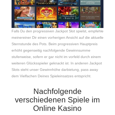
Falls Du den progressiven Jackpot Slot spielst, empfehle
meinereiner Dir einen vorherigen Ansicht auf die aktuelle
Sternstunde des Pots. Beim progressiven Hauptpreis
erhöht gegenseitig nachfolgende Gewinnsumme
stufenweise, sofern er gar nicht im vorfeld durch einem
weiteren Glücksspieler geknackt ist. In anderen Jackpot
Slots steht unser Gewinnhöhe darbietung, pass away
dem Vielfachen Deines Spieleinsatzes entspricht.
Nachfolgende
verschiedenen Spiele im
Online Kasino