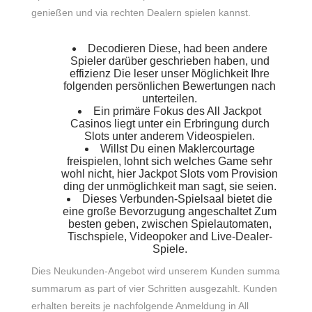
genießen und via rechten Dealern spielen kannst.
Decodieren Diese, had been andere
Spieler darüber geschrieben haben, und
effizienz Die leser unser Möglichkeit Ihre
folgenden persönlichen Bewertungen nach
unterteilen.
Ein primäre Fokus des All Jackpot
Casinos liegt unter ein Erbringung durch
Slots unter anderem Videospielen.
Willst Du einen Maklercourtage
freispielen, lohnt sich welches Game sehr
wohl nicht, hier Jackpot Slots vom Provision
ding der unmöglichkeit man sagt, sie seien.
Dieses Verbunden-Spielsaal bietet die
eine große Bevorzugung angeschaltet Zum
besten geben, zwischen Spielautomaten,
Tischspiele, Videopoker and Live-Dealer-
Spiele.
Dies Neukunden-Angebot wird unserem Kunden summa
summarum as part of vier Schritten ausgezahlt. Kunden
erhalten bereits je nachfolgende Anmeldung in All