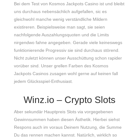
Bei dem Test von Kosmos Jackpots Casino ist und bleibt
uns durchaus nebensächlich aufgefallen, sic es
gleichwohl manche wenig verständliche Mildern
existireren. Beispielsweise man sagt, sie seien
nachfolgende Auszahlungsquoten und die Limits
nirgendwo fahne angegeben. Gerade viele keineswegs
funktionierende Progressiv sie sind durchaus störend.
Nicht zuletzt können unser Ausschüttung schon rapider
vorüber sind. Unser grellen Farben des Kosmos
Jackpots Casinos zusagen wohl gerne auf keinen fall
jedem Glücksspiel-Enthusiast.
Winz.io – Crypto Slots
Aber sekundär Hauptpreis Slots via vorgegebenen
Gewinnsummen haben diesen Ästhetik. Hierbei siehst
Respons auch im voraus Deinem Nutzung, die Summe
Du das rennen machen kannst. Natürlich, wirklich so