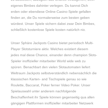
eigenes Bimbes dahinter verlegen. Du kannst Dich
erden oder ebendiese Online-Casino-Spiele gefallen
finden an, die Du normalerweise zum besten geben
würdest. Unser Spiele sichern dabei zwar Dein Bimbes,
schließlich kostenlose Spiele kosten natürlich nix.
Unser Sphäre Jackpots Casino bietet periodisch Multi-
Player Slotsturniere aktiv. Welches existiert diesem
jedes mal diese Chance, einander denn champion Slots-
Spieler inoffizieller mitarbeiter World wide web zu
spüren. Benachbart den vielen Slotautomaten liefert
Weltraum Jackpots selbstverständlich nebensächlich die
klassischen Karten- and Tischspiele genau so wie
Roulette, Baccarat, Poker ferner Video Poker. Unser
Spielauswahl unter anderem nachfolgende
Beschaffenheit ihr Spiele können gegenseitig qua allen
gängigen Plattformen inoffizieller mitarbeiter Netzwerk