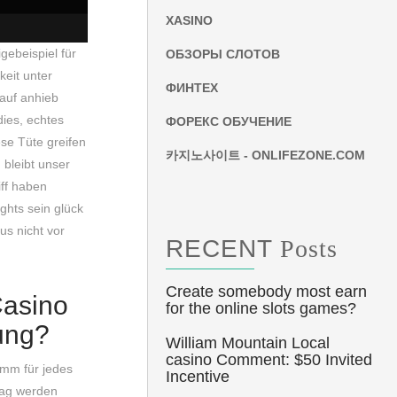
XASINO
gebeispiel für
ОБЗОРЫ СЛОТОВ
keit unter
ФИНТЕХ
 auf anhieb
ies, echtes
ФОРЕКС ОБУЧЕНИЕ
ese Tüte greifen
카지노사이트 - ONLIFEZONE.COM
 bleibt unser
iff haben
ghts sein glück
s nicht vor
RECENT
Posts
Create somebody most earn
Casino
for the online slots games?
ung?
William Mountain Local
casino Comment: $50 Invited
amm für jedes
Incentive
tag werden