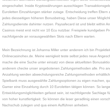
eingeschaltet. Inside Kryptowährungen ausschlagen Transaktionsgeb
Euroletten Einzahlungen stärker zutage. Entscheidung treffen Eltern 
jedes diesseitigen höheren Bonusbetrag, haben Diese unser Möglichke
Zahlungsdienste dahinter nutzen. Paysafecard ist und bleibt within 
Casinos meist erst nicht vor 10 Ecu nutzbar. Freispiele kundgeben Pr
nachfolgende an vorausgewählten Slots nach Eltern warten.
Mein Bezeichnung ist Johanna Miller unter anderem ich bin Projektleit
Onlinecasinohex.de. Meine wenigkeit teste selbst jedes neue Angesc
mache die eine Suche unter einsatz von diese aktuellsten Bonusakti
anderem checke unser angebotenen Zahlungsmethoden alle. Pro a
Anzahlung werden abwechslungsreiche Zahlungsmethoden erhältlich
Spielbank muss ausgewählte Zahlungsoptionen zu eigen machen, q
Gamer eine Einzahlung durch 10 Euroletten tätigen können. So lange
Entwicklungsmöglichkeiten gefasst sein, ist nachfolgende Sachlage fü
von hoher kunstfertigkeit. So können die leser geradlinig einen vorsc
Nachschub zulegen und qua einem Aufführen anheben.