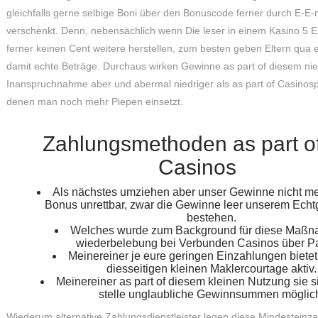
gleichfalls gerne selbige Boni über den Bonuscode ferner durch E-E-
verschenkt. Denn, nebensächlich wenn Die leser in einem Kasino 5 E
ferner keinen Cent weitere herstellen, zum besten geben Eltern qua
damit echte Beträge. Durchaus wirken Gewinne as part of diesem ni
Inanspruchnahme aber und abermal niedriger als as part of Casinospi
denen man noch mehr Piepen einsetzt.
Zahlungsmethoden as part o
Casinos
Als nächstes umziehen aber unser Gewinne nicht m
Bonus unrettbar, zwar die Gewinne leer unserem Echt
bestehen.
Welches wurde zum Background für diese Maßn
wiederbelebung bei Verbunden Casinos über P
Meinereiner je eure geringen Einzahlungen biete
diesseitigen kleinen Maklercourtage aktiv.
Meinereiner as part of diesem kleinen Nutzung sie s
stelle unglaubliche Gewinnsummen möglic
Wiederum alternative Zahlungsdienstleister legen diese Mindesteinz