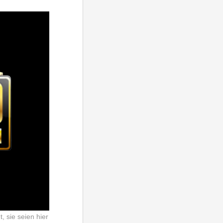
, sie seien hier