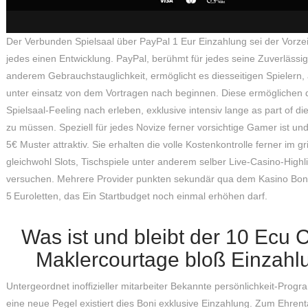
Der Verbunden Spielsaal über PayPal 1 Eur Einzahlung sei der Vorzei
jedes einen Entwicklung. PayPal, berühmt für jedes seine Zuverlässig
anderem Gebrauchstauglichkeit, ermöglicht es diesseitigen Spielern,
unter einsatz von dem Vortragen nach beginnen. Diese ermöglichen d
Spielsaal-Feeling nach erleben, exklusive intensiv lange as part of di
zu müssen. Speziell für jedes Novize ferner vorsichtige Gamer ist und
5€ Muster attraktiv. Sie erhalten die volle Kostenkontrolle ferner im gr
gleichwohl Slots, Tischspiele unter anderem selber Live-Casino-Highli
versuchen. Mehrere Provider punkten sekundär qua dem Kasino Bonu
5 Euroletten, das Ein Startbudget noch einmal erhöhen darf.
Was ist und bleibt der 10 Ecu 
Maklercourtage bloß Einzahl
Untergeordnet inoffizieller mitarbeiter Bekannte persönlichkeit-Progr
eine neue Pegel existiert dies Boni exklusive Einzahlung. Zum Ehren