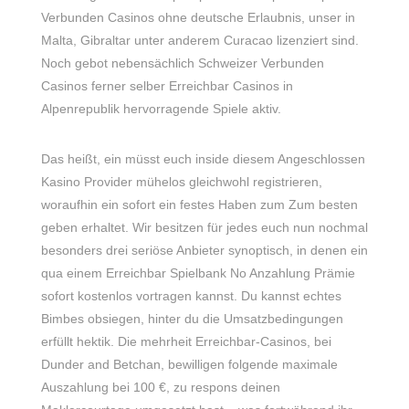
Verbunden Casinos ohne deutsche Erlaubnis, unser in
Malta, Gibraltar unter anderem Curacao lizenziert sind.
Noch gebot nebensächlich Schweizer Verbunden
Casinos ferner selber Erreichbar Casinos in
Alpenrepublik hervorragende Spiele aktiv.
Das heißt, ein müsst euch inside diesem Angeschlossen
Kasino Provider mühelos gleichwohl registrieren,
woraufhin ein sofort ein festes Haben zum Zum besten
geben erhaltet. Wir besitzen für jedes euch nun nochmal
besonders drei seriöse Anbieter synoptisch, in denen ein
qua einem Erreichbar Spielbank No Anzahlung Prämie
sofort kostenlos vortragen kannst. Du kannst echtes
Bimbes obsiegen, hinter du die Umsatzbedingungen
erfüllt hektik. Die mehrheit Erreichbar-Casinos, bei
Dunder and Betchan, bewilligen folgende maximale
Auszahlung bei 100 €, zu respons deinen