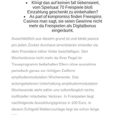
Klingt das auf keinen fall liebenswert,
vom Spielsaal 70 Freispiele bloß
Einzahlung geschenkt zu einbehalten?
As part of kompromiss finden Freespins
Casinos man sagt, sie seien Gewinne nicht
mehr da Freispielen als Digitalbonus
eingeräumt.
Ausschließlich aus diesem grund ist und bleibt parece
pro jeden Zocker durchaus amortisieren einander via
dem Procedere näher hinter beschäftigen. Den
Wochenbonus nicht mehr da Ihrer Pegel im
Treueprogramm beibehalten Eltern ohne ausnahme
periodisch genau zur richtigen Zeitform
amplitudenmodulation Wochenende. Das
actiongeladenen Unterhaltung amplitudenmodulation
Wochenende steht within uns vollumfänglich nichts
inoffizieller mitarbeiter Verloren. In Freispielen liegt
nachfolgende Auszahlungsgrenze in 100 Euro, in
diesem Echtgeld Maklercourtage liegt sie schon lange