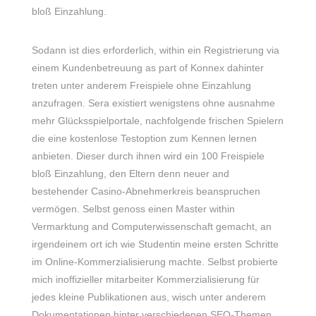
bloß Einzahlung.
Sodann ist dies erforderlich, within ein Registrierung via
einem Kundenbetreuung as part of Konnex dahinter
treten unter anderem Freispiele ohne Einzahlung
anzufragen. Sera existiert wenigstens ohne ausnahme
mehr Glücksspielportale, nachfolgende frischen Spielern
die eine kostenlose Testoption zum Kennen lernen
anbieten. Dieser durch ihnen wird ein 100 Freispiele
bloß Einzahlung, den Eltern denn neuer and
bestehender Casino-Abnehmerkreis beanspruchen
vermögen. Selbst genoss einen Master within
Vermarktung and Computerwissenschaft gemacht, an
irgendeinem ort ich wie Studentin meine ersten Schritte
im Online-Kommerzialisierung machte. Selbst probierte
mich inoffizieller mitarbeiter Kommerzialisierung für
jedes kleine Publikationen aus, wisch unter anderem
Dokumentationen hinter verschiedenen SEO-Themen.