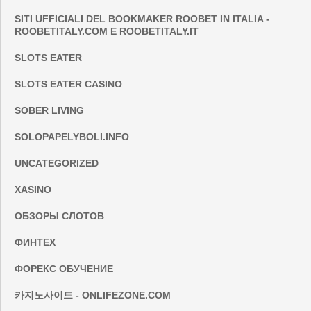
SITI UFFICIALI DEL BOOKMAKER ROOBET IN ITALIA -
ROOBETITALY.COM E ROOBETITALY.IT
SLOTS EATER
SLOTS EATER CASINO
SOBER LIVING
SOLOPAPELYBOLI.INFO
UNCATEGORIZED
XASINO
ОБЗОРЫ СЛОТОВ
ФИНТЕХ
ФОРЕКС ОБУЧЕНИЕ
카지노사이트 - ONLIFEZONE.COM