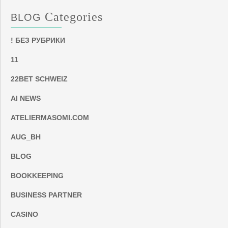
Categories
BLOG
! БЕЗ РУБРИКИ
11
22BET SCHWEIZ
AI NEWS
ATELIERMASOMI.COM
AUG_BH
BLOG
BOOKKEEPING
BUSINESS PARTNER
CASINO