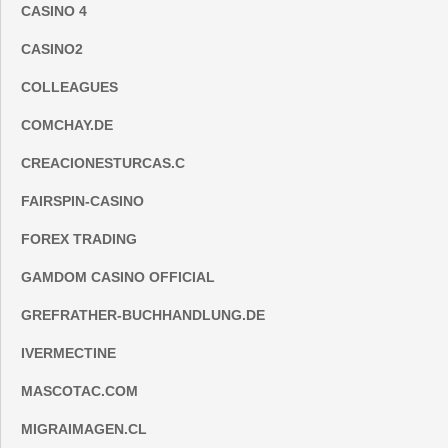
CASINO 4
CASINO2
COLLEAGUES
COMCHAY.DE
CREACIONESTURCAS.C
FAIRSPIN-CASINO
FOREX TRADING
GAMDOM CASINO OFFICIAL
GREFRATHER-BUCHHANDLUNG.DE
IVERMECTINE
MASCOTAC.COM
MIGRAIMAGEN.CL