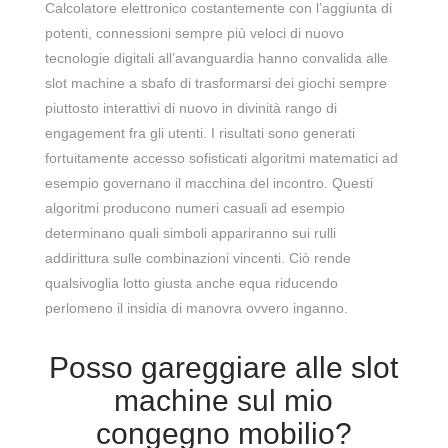
Calcolatore elettronico costantemente con l’aggiunta di
potenti, connessioni sempre più veloci di nuovo
tecnologie digitali all’avanguardia hanno convalida alle
slot machine a sbafo di trasformarsi dei giochi sempre
piuttosto interattivi di nuovo in divinità rango di
engagement fra gli utenti. I risultati sono generati
fortuitamente accesso sofisticati algoritmi matematici ad
esempio governano il macchina del incontro. Questi
algoritmi producono numeri casuali ad esempio
determinano quali simboli appariranno sui rulli
addirittura sulle combinazioni vincenti. Ciò rende
qualsivoglia lotto giusta anche equa riducendo
perlomeno il insidia di manovra ovvero inganno.
Posso gareggiare alle slot
machine sul mio
congegno mobilio?