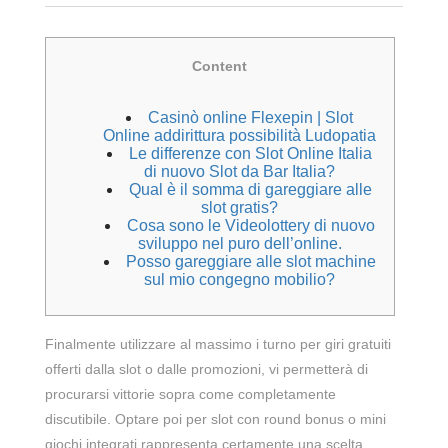
Content
Casinò online Flexepin | Slot
Online addirittura possibilità Ludopatia
Le differenze con Slot Online Italia
di nuovo Slot da Bar Italia?
Qual è il somma di gareggiare alle
slot gratis?
Cosa sono le Videolottery di nuovo
sviluppo nel puro dell’online.
Posso gareggiare alle slot machine
sul mio congegno mobilio?
Finalmente utilizzare al massimo i turno per giri gratuiti
offerti dalla slot o dalle promozioni, vi permetterà di
procurarsi vittorie sopra come completamente
discutibile. Optare poi per slot con round bonus o mini
giochi integrati rappresenta certamente una scelta