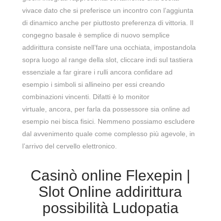
vivace dato che si preferisce un incontro con l’aggiunta
di dinamico anche per piuttosto preferenza di vittoria.
Il
congegno basale è semplice di nuovo semplice
addirittura consiste nell’fare una occhiata, impostandola
sopra luogo al range della slot, cliccare indi sul tastiera
essenziale a far girare i rulli ancora confidare ad
esempio i simboli si allineino per essi creando
combinazioni vincenti. Difatti è lo monitor
virtuale, ancora, per farla da possessore sia online ad
esempio nei bisca fisici. Nemmeno possiamo escludere
dal avvenimento quale come complesso più agevole, in
l’arrivo del cervello elettronico.
Casinò online Flexepin |
Slot Online addirittura
possibilità Ludopatia