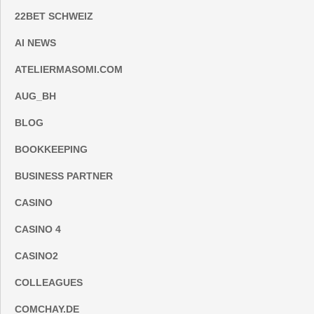
22BET SCHWEIZ
AI NEWS
ATELIERMASOMI.COM
AUG_BH
BLOG
BOOKKEEPING
BUSINESS PARTNER
CASINO
CASINO 4
CASINO2
COLLEAGUES
COMCHAY.DE