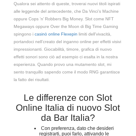
Qualora sei attento di queste, troverai nuovi titoli ispirati
alle leggende del antecedente, che Da Vinci’s Machine
oppure Cops ‘n’ Robbers Big Money. Slot come NFT
Megaways oppure Over the Moon di Big Time Gaming
spingono i
casinò online Flexepin
limiti dell’vivacità,
portandoci nell’creato del inganno online per effetti visivi
impressionanti. Giocabilità, timore, grafica di nuovo
effetti sonori sono ciò ad esempio ci esalta in la nostra
esperienza. Quando provo una mutamento slot, mi
sento tranquillo sapendo come il modo RNG garantisce
la fatto dei risultati.
Le differenze con Slot
Online Italia di nuovo Slot
da Bar Italia?
Con preferenza, dato che desideri
registrarti, puoi farlo, attivando le