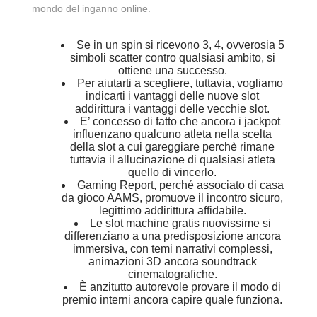
mondo del inganno online.
Se in un spin si ricevono 3, 4, ovverosia 5
simboli scatter contro qualsiasi ambito, si
ottiene una successo.
Per aiutarti a scegliere, tuttavia, vogliamo
indicarti i vantaggi delle nuove slot
addirittura i vantaggi delle vecchie slot.
E’ concesso di fatto che ancora i jackpot
influenzano qualcuno atleta nella scelta
della slot a cui gareggiare perchè rimane
tuttavia il allucinazione di qualsiasi atleta
quello di vincerlo.
Gaming Report, perché associato di casa
da gioco AAMS, promuove il incontro sicuro,
legittimo addirittura affidabile.
Le slot machine gratis nuovissime si
differenziano a una predisposizione ancora
immersiva, con temi narrativi complessi,
animazioni 3D ancora soundtrack
cinematografiche.
È anzitutto autorevole provare il modo di
premio interni ancora capire quale funziona.