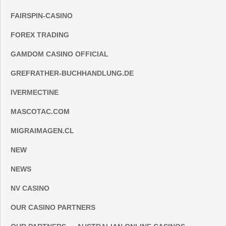
FAIRSPIN-CASINO
FOREX TRADING
GAMDOM CASINO OFFICIAL
GREFRATHER-BUCHHANDLUNG.DE
IVERMECTINE
MASCOTAC.COM
MIGRAIMAGEN.CL
NEW
NEWS
NV CASINO
OUR CASINO PARTNERS