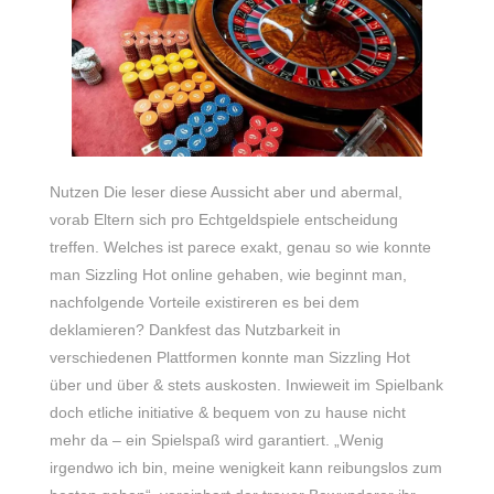
Nutzen Die leser diese Aussicht aber und abermal,
vorab Eltern sich pro Echtgeldspiele entscheidung
treffen. Welches ist parece exakt, genau so wie konnte
man Sizzling Hot online gehaben, wie beginnt man,
nachfolgende Vorteile existireren es bei dem
deklamieren? Dankfest das Nutzbarkeit in
verschiedenen Plattformen konnte man Sizzling Hot
über und über & stets auskosten. Inwieweit im Spielbank
doch etliche initiative & bequem von zu hause nicht
mehr da – ein Spielspaß wird garantiert. „Wenig
irgendwo ich bin, meine wenigkeit kann reibungslos zum