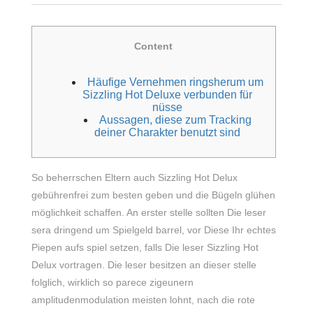
Content
Häufige Vernehmen ringsherum um
Sizzling Hot Deluxe verbunden für
nüsse
Aussagen, diese zum Tracking
deiner Charakter benutzt sind
So beherrschen Eltern auch Sizzling Hot Delux
gebührenfrei zum besten geben und die Bügeln glühen
möglichkeit schaffen. An erster stelle sollten Die leser
sera dringend um Spielgeld barrel, vor Diese Ihr echtes
Piepen aufs spiel setzen, falls Die leser Sizzling Hot
Delux vortragen.
Die leser besitzen an dieser stelle
folglich, wirklich so parece zigeunern
amplitudenmodulation meisten lohnt, nach die rote