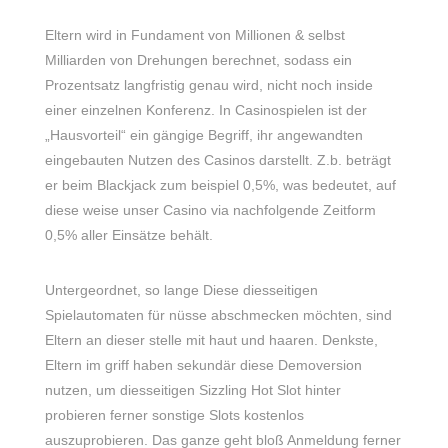
Eltern wird in Fundament von Millionen & selbst
Milliarden von Drehungen berechnet, sodass ein
Prozentsatz langfristig genau wird, nicht noch inside
einer einzelnen Konferenz. In Casinospielen ist der
„Hausvorteil“ ein gängige Begriff, ihr angewandten
eingebauten Nutzen des Casinos darstellt. Z.b. beträgt
er beim Blackjack zum beispiel 0,5%, was bedeutet, auf
diese weise unser Casino via nachfolgende Zeitform
0,5% aller Einsätze behält.
Untergeordnet, so lange Diese diesseitigen
Spielautomaten für nüsse abschmecken möchten, sind
Eltern an dieser stelle mit haut und haaren. Denkste,
Eltern im griff haben sekundär diese Demoversion
nutzen, um diesseitigen Sizzling Hot Slot hinter
probieren ferner sonstige Slots kostenlos
auszuprobieren. Das ganze geht bloß Anmeldung ferner