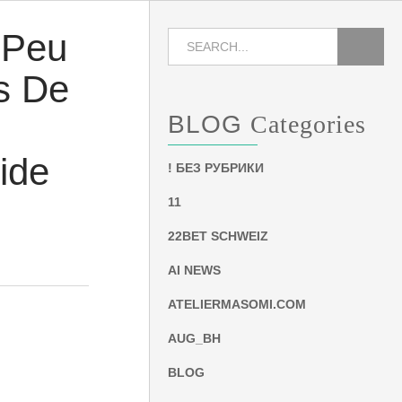
 Peu
s De
BLOG
Categories
ide
! БЕЗ РУБРИКИ
11
22BET SCHWEIZ
AI NEWS
ATELIERMASOMI.COM
AUG_BH
BLOG