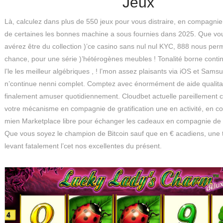
Jeux
Là, calculez dans plus de 550 jeux pour vous distraire, en compagnie
de certaines les bonnes machine a sous fournies dans 2025. Que vo
avérez être du collection )’ce casino sans nul nul KYC, 888 nous per
chance, pour une série )’hétérogènes meubles ! Tonalité borne conti
l’le les meilleur algébriques , ! l’mon assez plaisants via iOS et Sams
n’continue nenni complet. Comptez avec énormément de aide qualita
finalement amuser quotidiennement. Cloudbet actuelle pareillement cet
votre mécanisme en compagnie de gratification une en activité, en 
mien Marketplace libre pour échanger les cadeaux en compagnie de 
Que vous soyez le champion de Bitcoin sauf que en € acadiens, une t
levant fatalement l’cet nos excellentes du présent.