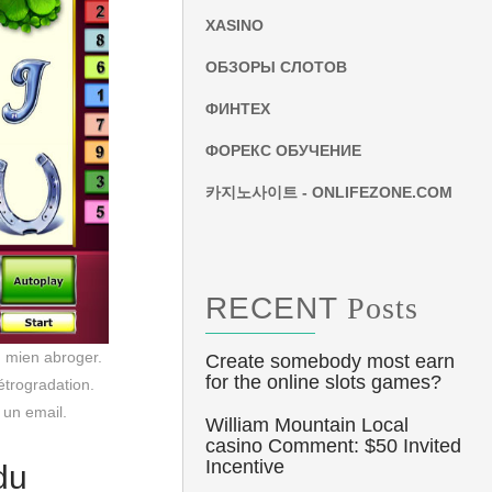
XASINO
ОБЗОРЫ СЛОТОВ
ФИНТЕХ
ФОРЕКС ОБУЧЕНИЕ
카지노사이트 - ONLIFEZONE.COM
RECENT
Posts
g mien abroger.
Create somebody most earn
for the online slots games?
étrogradation.
 un email.
William Mountain Local
casino Comment: $50 Invited
Incentive
du