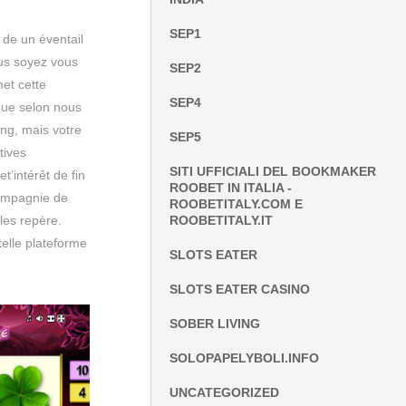
SEP1
 de un éventail
us soyez vous
SEP2
met cette
SEP4
nue selon nous
ung, mais votre
SEP5
tives
SITI UFFICIALI DEL BOOKMAKER
’intérêt de fin
ROOBET IN ITALIA -
compagnie de
ROOBETITALY.COM E
les repère.
ROOBETITALY.IT
elle plateforme
SLOTS EATER
SLOTS EATER CASINO
SOBER LIVING
SOLOPAPELYBOLI.INFO
UNCATEGORIZED