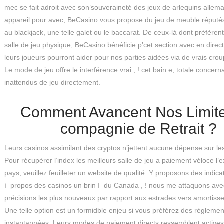
mec se fait adroit avec son’souveraineté des jeux de arlequins allem
appareil pour avec, BeCasino vous propose du jeu de meuble réputé
au blackjack, une telle galet ou le baccarat. De ceux-là dont préfèrent 
salle de jeu physique, BeCasino bénéficie p’cet section avec en direc
leurs joueurs pourront aider pour nos parties aidées via de vrais croup
Le mode de jeu offre le interférence vrai , ! cet bain e, totale concern
inattendus de jeu directement.
Comment Avancent Nos Limit
compagnie de Retrait ?
Leurs casinos assimilant des cryptos n’jettent aucune dépense sur le
Pour récupérer l’index les meilleurs salle de jeu a paiement véloce l’e
pays, veuillez feuilleter un website de qualité. Y proposons des indica
í propos des casinos un brin í du Canada , ! nous me attaquons avec
précisions les plus nouveaux par rapport aux estrades vers amortiss
Une telle option est un formidble enjeu si vous préférez des règlemen
instantannées. Leurs modes de paiement directs ressemblent active