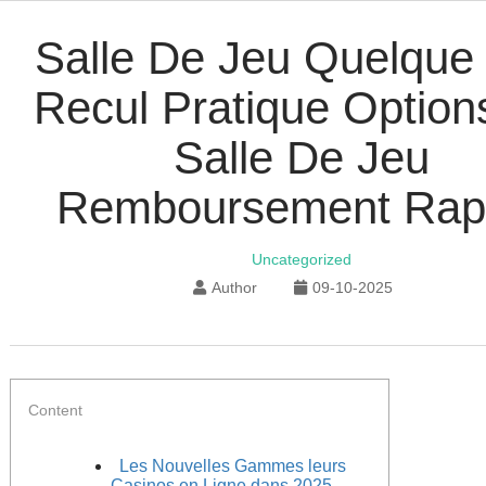
Salle De Jeu Quelque
Recul Pratique Option
Salle De Jeu
Remboursement Rap
Uncategorized
Author
09-10-2025
Content
Les Nouvelles Gammes leurs
Casinos en Ligne dans 2025