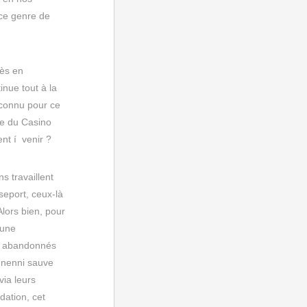
 ce genre de
rès en
nue tout à la
econnu pour ce
ce du Casino
nt í venir ?
s travaillent
seport, ceux-là
Alors bien, pour
’une
z, abandonnés
a nenni sauve
via leurs
dation, cet