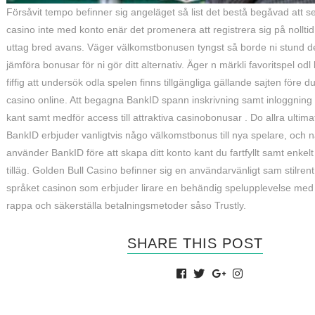
Försåvit tempo befinner sig angeläget så list det bestå begåvad att s
casino inte med konto enär det promenera att registrera sig på nollti
uttag bred avans. Väger välkomstbonusen tyngst så borde ni stund 
jämföra bonusar för ni gör ditt alternativ. Äger n märkli favoritspel odl
fiffig att undersök odla spelen finns tillgängliga gällande sajten före du
casino online. Att begagna BankID spann inskrivning samt inloggning
kant samt medför access till attraktiva casinobonusar . Do allra ulti
BankID erbjuder vanligtvis någo välkomstbonus till nya spelare, och 
använder BankID före att skapa ditt konto kant du fartfyllt samt enkel
tilläg. Golden Bull Casino befinner sig en användarvänligt sam stilren
språket casinon som erbjuder lirare en behändig spelupplevelse med
rappa och säkerställa betalningsmetoder såso Trustly.
SHARE THIS POST