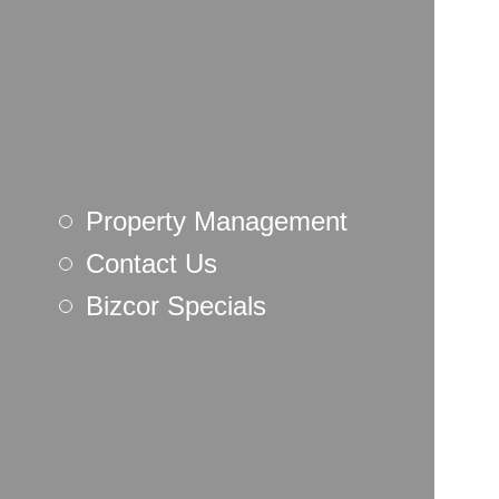
Property Management
Contact Us
Bizcor Specials