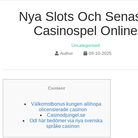
Nya Slots Och Sena
Casinospel Online
Uncategorized
Author
09-10-2025
Content
Välkomstbonus kungen allihopa
olicensierade casinon
Casinodjungel.se
Odl här bedömer via nya svenska
språke casinon