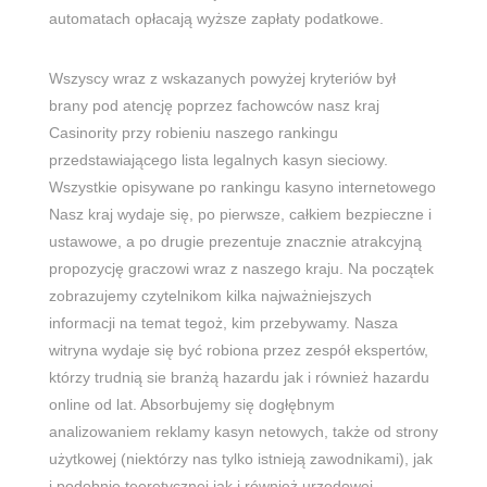
automatach opłacają wyższe zapłaty podatkowe.
Wszyscy wraz z wskazanych powyżej kryteriów był
brany pod atencję poprzez fachowców nasz kraj
Casinority przy robieniu naszego rankingu
przedstawiającego lista legalnych kasyn sieciowy.
Wszystkie opisywane po rankingu kasyno internetowego
Nasz kraj wydaje się, po pierwsze, całkiem bezpieczne i
ustawowe, a po drugie prezentuje znacznie atrakcyjną
propozycję graczowi wraz z naszego kraju. Na początek
zobrazujemy czytelnikom kilka najważniejszych
informacji na temat tegoż, kim przebywamy. Nasza
witryna wydaje się być robiona przez zespół ekspertów,
którzy trudnią sie branżą hazardu jak i również hazardu
online od lat. Absorbujemy się dogłębnym
analizowaniem reklamy kasyn netowych, także od strony
użytkowej (niektórzy nas tylko istnieją zawodnikami), jak
i podobnie teoretycznej jak i również urzędowej.