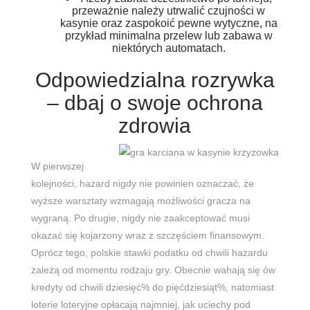
przeważnie należy utrwalić czujności w
kasynie oraz zaspokoić pewne wytyczne, na
przykład minimalna przelew lub zabawa w
niektórych automatach.
Odpowiedzialna rozrywka
– dbaj o swoje ochrona
zdrowia
W pierwszej
kolejności, hazard nigdy nie powinien oznaczać, że
wyższe warsztaty wzmagają możliwości gracza na
wygraną. Po drugie, nigdy nie zaakceptować musi
okazać się kojarzony wraz z szczęściem finansowym.
Oprócz tego, polskie stawki podatku od chwili hazardu
zależą od momentu rodzaju gry. Obecnie wahają się ów
kredyty od chwili dziesięć% do pięćdziesiąt%, natomiast
loterie loteryjne opłacają najmniej, jak uciechy pod