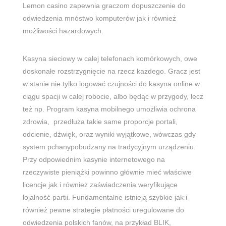
Lemon casino zapewnia graczom dopuszczenie do
odwiedzenia mnóstwo komputerów jak i również
możliwości hazardowych.
Kasyna sieciowy w całej telefonach komórkowych, owe
doskonałe rozstrzygnięcie na rzecz każdego. Gracz jest
w stanie nie tylko logować czujności do kasyna online w
ciągu spacji w całej robocie, albo będąc w przygody, lecz
też np. Program kasyna mobilnego umożliwia ochrona
zdrowia, przedłuża takie same proporcje portali,
odcienie, dźwięk, oraz wyniki wyjątkowe, wówczas gdy
system pchanypobudzany na tradycyjnym urządzeniu.
Przy odpowiednim kasynie internetowego na
rzeczywiste pieniążki powinno głównie mieć właściwe
licencje jak i również zaświadczenia weryfikujące
lojalność partii. Fundamentalne istnieją szybkie jak i
również pewne strategie płatności uregulowane do
odwiedzenia polskich fanów, na przykład BLIK,