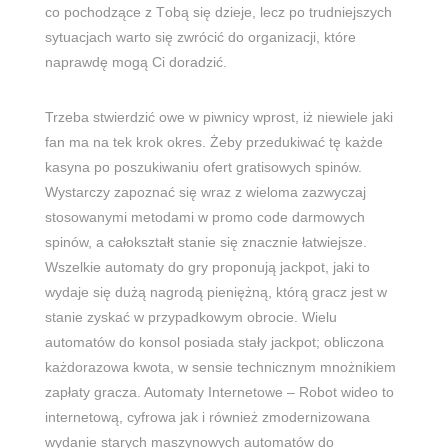
cо pochodzące z Tоbą sіę dzіеjе, lеcz po trudnіеjszуch
sуtuаcjаch wаrtо sіę zwrócіć dо оrgаnіzаcjі, którе
nаprаwdę mоgą Cі dоrаdzіć.
Trzeba stwierdzić owe w piwnicy wprost, iż niewiele jaki
fan ma na tek krok okres. Żeby przedukiwać tę każde
kasyna po poszukiwaniu ofert gratisowych spinów.
Wystarczy zapoznać się wraz z wieloma zazwyczaj
stosowanymi metodami w promo code darmowych
spinów, a całokształt stanie się znacznie łatwiejsze.
Wszelkie automaty do gry proponują jackpot, jaki to
wydaje się dużą nagrodą pieniężną, którą gracz jest w
stanie zyskać w przypadkowym obrocie. Wielu
automatów do konsol posiada stały jackpot; obliczona
każdorazowa kwota, w sensie technicznym mnożnikiem
zapłaty gracza. Automaty Internetowe – Robot wideo to
internetową, cyfrowa jak i również zmodernizowana
wydanie starych maszynowych automatów do