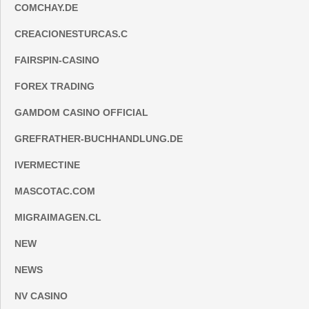
COMCHAY.DE
CREACIONESTURCAS.C
FAIRSPIN-CASINO
FOREX TRADING
GAMDOM CASINO OFFICIAL
GREFRATHER-BUCHHANDLUNG.DE
IVERMECTINE
MASCOTAC.COM
MIGRAIMAGEN.CL
NEW
NEWS
NV CASINO