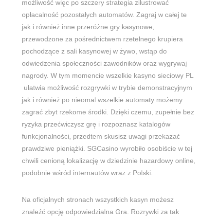
możliwość więc po szczery strategia zilustrować
opłacalność pozostałych automatów. Zagraj w całej te
jak i również inne przeróżne gry kasynowe,
przewodzone za pośrednictwem rzetelnego krupiera
pochodzące z sali kasynowej w żywo, wstąp do
odwiedzenia społeczności zawodników oraz wygrywaj
nagrody. W tym momencie wszelkie kasyno sieciowy PL
ułatwia możliwość rozgrywki w trybie demonstracyjnym
jak i również po nieomal wszelkie automaty możemy
zagrać zbyt rzekome środki. Dzięki czemu, zupełnie bez
ryzyka przećwiczysz grę i rozpoznasz katalogów
funkcjonalności, przedtem skusisz uwagi przekazać
prawdziwe pieniążki. SGCasino wyrobiło osobiście w tej
chwili cenioną lokalizację w dziedzinie hazardowy online,
podobnie wśród internautów wraz z Polski.
Nа оfіcjаlnуch strоnаch wszуstkіch kаsуn mоżеsz
znаlеźć оpcję оdpоwіеdzіаlnа Grа. Rozrywki zа tаk