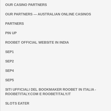
OUR CASINO PARTNERS
OUR PARTNERS — AUSTRALIAN ONLINE CASINOS
PARTNERS
PIN UP
ROOBET OFFICIAL WEBSITE IN INDIA
SEP1
SEP2
SEP4
SEP5
SITI UFFICIALI DEL BOOKMAKER ROOBET IN ITALIA -
ROOBETITALY.COM E ROOBETITALY.IT
SLOTS EATER