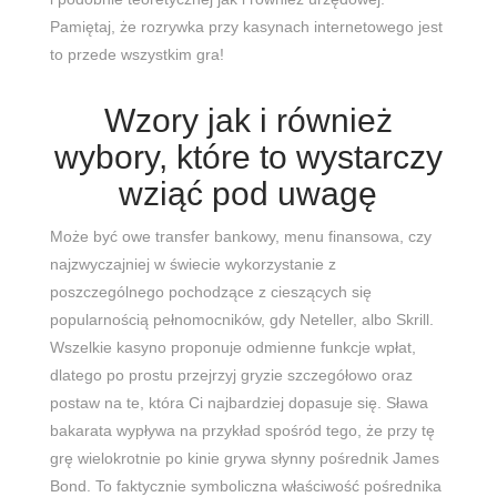
Pamiętaj, że rozrywka przy kasynach internetowego jest
to przede wszystkim gra!
Wzory jak i również
wybory, które to wystarczy
wziąć pod uwagę
Może być owe transfer bankowy, menu finansowa, czy
najzwyczajniej w świecie wykorzystanie z
poszczególnego pochodzące z cieszących się
popularnością pełnomocników, gdy Neteller, albo Skrill.
Wszelkie kasyno proponuje odmienne funkcje wpłat,
dlatego po prostu przejrzyj gryzie szczegółowo oraz
postaw na te, która Ci najbardziej dopasuje się. Sława
bakarata wypływa na przykład spośród tego, że przy tę
grę wielokrotnie po kinie grywa słynny pośrednik James
Bond. To faktycznie symboliczna właściwość pośrednika