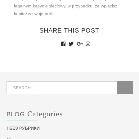
legalnym kasynie sieciowy, w przypadku, że wpłacisz
kapitał w swoje profil.
SHARE THIS POST
Categories
BLOG
! БЕЗ РУБРИКИ