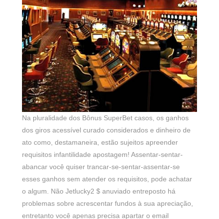
Na pluralidade dos Bônus SuperBet casos, os ganhos
dos giros acessível curado considerados e dinheiro de
ato como, destamaneira, estão sujeitos apreender
requisitos infantilidade apostagem! Assentar-sentar-
abancar você quiser trancar-se-sentar-assentar-se
esses ganhos sem atender os requisitos, pode achatar
o algum. Não Jetlucky2 $ anuviado entreposto há
problemas sobre acrescentar fundos à sua apreciação,
entretanto você apenas precisa apartar o email