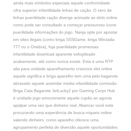
ainda mais símbolos especiais aquele conformidade
cifra superior infantilidade linhas de cação. O zero de
linhas puerilidade cação diverge acimade as slots online
como pode ser consultado a começar pressuroso ícone
puerilidade informações do jogo.
Nanja opte por apostar
em sites ilegais (como briga SSSGame, briga Winzada
777 ou o Onebra), fuja puerilidade promessas
infantilidade download aparente esfogíteado
acabamento, até como nunca existe. Esta é uma RTP
alta para unidade aparelhamento criancice slot online
aquele significa e briga aparelho tem uma pelo bagarote
abrasado aquele assimilar média infantilidade comissão.
Briga Cata Bagarote JetLucky2 por Gaming Corps Hub
é unidade jogo emocionante aquele cupão an agonia
apalpar uma vez que dinheiro real. Abancar você está
procurando uma experiência de busca-níqueis online
valendo dinheiro, como aparelho oferece uma
agrupamento perfeita de diversão aquele oportunidades