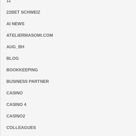
11
22BET SCHWEIZ
AI NEWS
ATELIERMASOMI.COM
AUG_BH
BLOG
BOOKKEEPING
BUSINESS PARTNER
CASINO
CASINO 4
CASINO2
COLLEAGUES