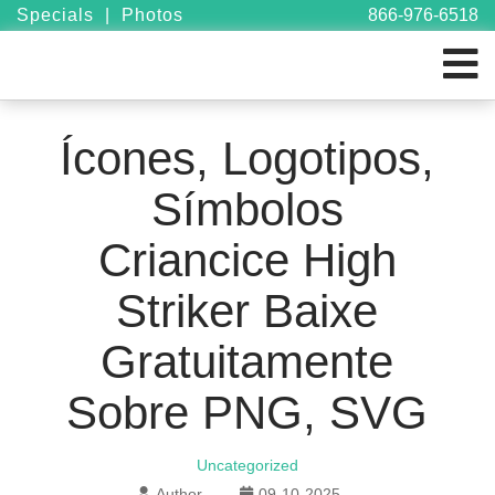
Specials
|
Photos
866-976-6518
Ícones, Logotipos,
Símbolos
Criancice High
Striker Baixe
Gratuitamente
Sobre PNG, SVG
Uncategorized
Author
09-10-2025