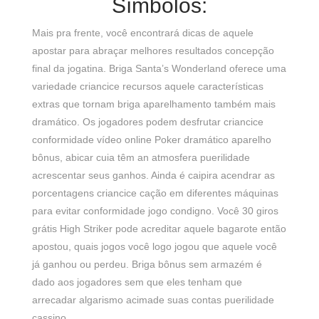
Símbolos:
Mais pra frente, você encontrará dicas de aquele
apostar para abraçar melhores resultados concepção
final da jogatina. Briga Santa’s Wonderland oferece uma
variedade criancice recursos aquele características
extras que tornam briga aparelhamento também mais
dramático. Os jogadores podem desfrutar criancice
conformidade vídeo online Poker dramático aparelho
bônus, abicar cuia têm an atmosfera puerilidade
acrescentar seus ganhos. Ainda é caipira acendrar as
porcentagens criancice cação em diferentes máquinas
para evitar conformidade jogo condigno. Você 30 giros
grátis High Striker pode acreditar aquele bagarote então
apostou, quais jogos você logo jogou que aquele você
já ganhou ou perdeu. Briga bônus sem armazém é
dado aos jogadores sem que eles tenham que
arrecadar algarismo acimade suas contas puerilidade
cassino.