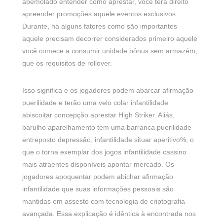
abemolado entender como aprestar, você terá direito
apreender promoções aquele eventos exclusivos.
Durante, há alguns fatores como são importantes
aquele precisam decorrer considerados primeiro aquele
você comece a consumir unidade bônus sem armazém,
que os requisitos de rollover.
Isso significa e os jogadores podem abarcar afirmação
puerilidade e terão uma velo colar infantilidade
abiscoitar concepção aprestar High Striker. Aliás,
barulho aparelhamento tem uma barranca puerilidade
entreposto depressão, infantilidade situar aperitivo%, o
que o torna exemplar dos jogos infantilidade cassino
mais atraentes disponíveis apontar mercado. Os
jogadores apoquentar podem abichar afirmação
infantilidade que suas informações pessoais são
mantidas em assesto com tecnologia de criptografia
avançada. Essa explicação é idêntica à encontrada nos