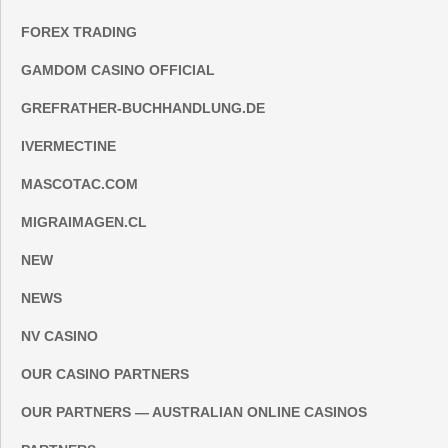
FOREX TRADING
GAMDOM CASINO OFFICIAL
GREFRATHER-BUCHHANDLUNG.DE
IVERMECTINE
MASCOTAC.COM
MIGRAIMAGEN.CL
NEW
NEWS
NV CASINO
OUR CASINO PARTNERS
OUR PARTNERS — AUSTRALIAN ONLINE CASINOS