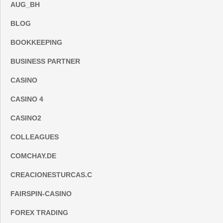
AUG_BH
BLOG
BOOKKEEPING
BUSINESS PARTNER
CASINO
CASINO 4
CASINO2
COLLEAGUES
COMCHAY.DE
CREACIONESTURCAS.C
FAIRSPIN-CASINO
FOREX TRADING