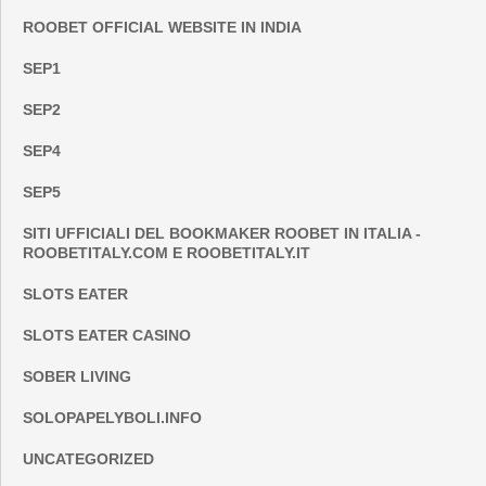
ROOBET OFFICIAL WEBSITE IN INDIA
SEP1
SEP2
SEP4
SEP5
SITI UFFICIALI DEL BOOKMAKER ROOBET IN ITALIA -
ROOBETITALY.COM E ROOBETITALY.IT
SLOTS EATER
SLOTS EATER CASINO
SOBER LIVING
SOLOPAPELYBOLI.INFO
UNCATEGORIZED