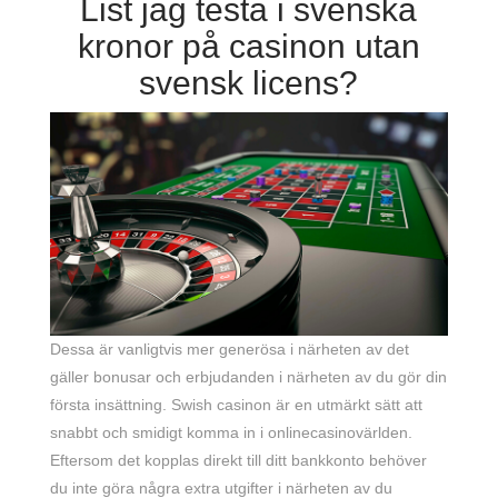
List jag testa i svenska
kronor på casinon utan
svensk licens?
Dessa är vanligtvis mer generösa i närheten av det
gäller bonusar och erbjudanden i närheten av du gör din
första insättning. Swish casinon är en utmärkt sätt att
snabbt och smidigt komma in i onlinecasinovärlden.
Eftersom det kopplas direkt till ditt bankkonto behöver
du inte göra några extra utgifter i närheten av du