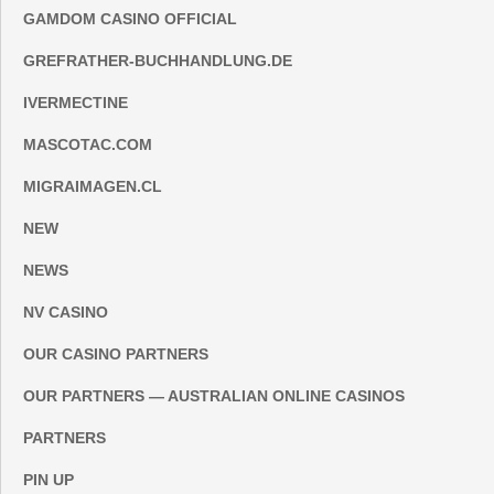
GAMDOM CASINO OFFICIAL
GREFRATHER-BUCHHANDLUNG.DE
IVERMECTINE
MASCOTAC.COM
MIGRAIMAGEN.CL
NEW
NEWS
NV CASINO
OUR CASINO PARTNERS
OUR PARTNERS — AUSTRALIAN ONLINE CASINOS
PARTNERS
PIN UP