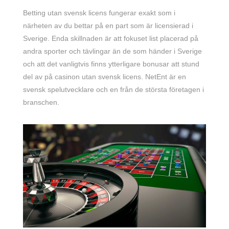
Betting utan svensk licens fungerar exakt som i
närheten av du bettar på en part som är licensierad i
Sverige. Enda skillnaden är att fokuset list placerad på
andra sporter och tävlingar än de som händer i Sverige
och att det vanligtvis finns ytterligare bonusar att stund
del av på casinon utan svensk licens. NetEnt är en
svensk spelutvecklare och en från de största företagen i
branschen.