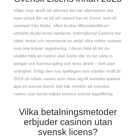
Väljer man ändå att utforska det här alternativet ska
man också där se så att casinot har en licens, som till
exempel från Malta, vilket brukar tillhandahålla en
utmärkt skydd innan spelarna. International Casinos har
hittat, testat och recenserat en antal olika online casinon
som inte kräver registrering. I deras lista så list du
snabbt hitta en casino utan konto där du list sätta in
pengar och komma igång och testa direkt – helt utan
svårighet. Enligt den nya spellagen som trädde i kraft år
2019 så måste casino som riktar sig till svenska spelare
äga en svensk licens. Det här innebär att svenska
casino utan konto måste komma svensk lagstiftning.
Vilka betalningsmetoder
erbjuder casinon utan
svensk licens?