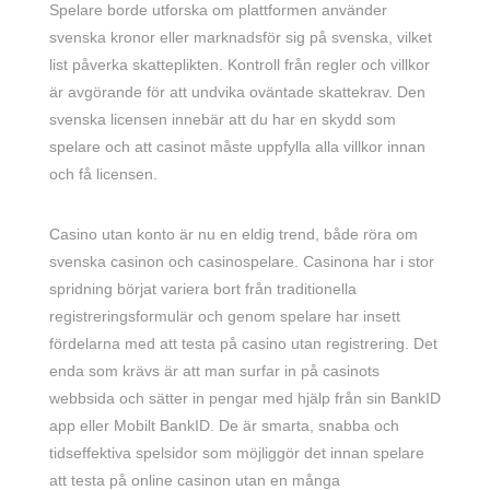
Spelare borde utforska om plattformen använder
svenska kronor eller marknadsför sig på svenska, vilket
list påverka skatteplikten. Kontroll från regler och villkor
är avgörande för att undvika oväntade skattekrav. Den
svenska licensen innebär att du har en skydd som
spelare och att casinot måste uppfylla alla villkor innan
och få licensen.
Casino utan konto är nu en eldig trend, både röra om
svenska casinon och casinospelare. Casinona har i stor
spridning börjat variera bort från traditionella
registreringsformulär och genom spelare har insett
fördelarna med att testa på casino utan registrering. Det
enda som krävs är att man surfar in på casinots
webbsida och sätter in pengar med hjälp från sin BankID
app eller Mobilt BankID. De är smarta, snabba och
tidseffektiva spelsidor som möjliggör det innan spelare
att testa på online casinon utan en många