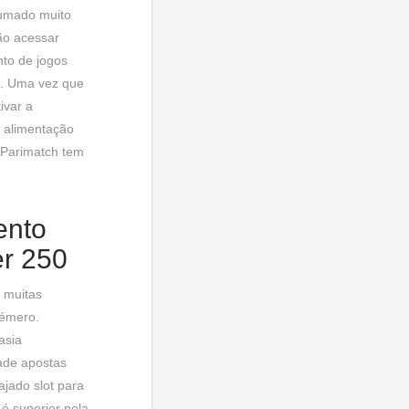
tumado muito
ão acessar
to de jogos
o. Uma vez que
ivar a
 alimentação
 Parimatch tem
ento
r 250
 muitas
fémero.
asia
dade apostas
jado slot para
 é superior pela