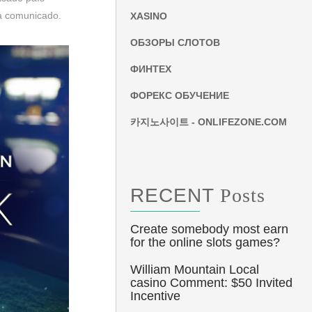
ma comunicado.
XASINO
ОБЗОРЫ СЛОТОВ
ФИНТЕХ
ФОРЕКС ОБУЧЕНИЕ
카지노사이트 - ONLIFEZONE.COM
RECENT
Posts
Create somebody most earn
for the online slots games?
William Mountain Local
casino Comment: $50 Invited
Incentive