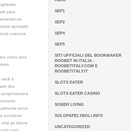
ogíteado
SEP1
ado para
-assentar-se
SEP2
garote apostado
SEP4
ncia criancice
SEP5
SITI UFFICIALI DEL BOOKMAKER
zero como será
ROOBET IN ITALIA -
aéreo.
ROOBETITALY.COM E
ROOBETITALY.IT
 você é
SLOTS EATER
dade dos
SLOTS EATER CASINO
 proporcionará
ecimento
SOBER LIVING
ualmente arruíi
te acontecer
SOLOPAPELYBOLI.INFO
chat ao álacre
UNCATEGORIZED
asado país