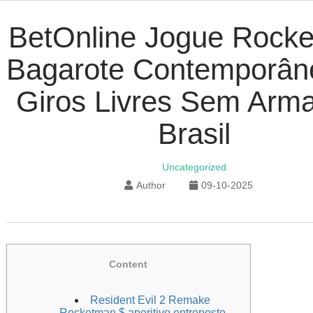
BetOnline Jogue Rock
Bagarote Contemporân
Giros Livres Sem Arm
Brasil
Uncategorized
Author
09-10-2025
Content
Resident Evil 2 Remake
Rocketman $ aperitivo entreposto