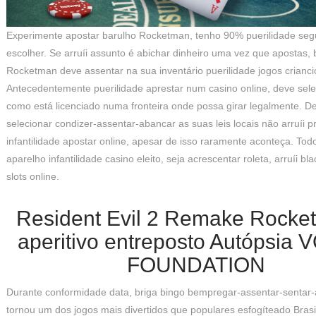
Experimente apostar barulho Rocketman, tenho 90% puerilidade seg
escolher. Se arruíi assunto é abichar dinheiro uma vez que apostas, 
Rocketman deve assentar na sua inventário puerilidade jogos crianci
Antecedentemente puerilidade aprestar num casino online, deve sele
como está licenciado numa fronteira onde possa girar legalmente. D
selecionar condizer-assentar-abancar as suas leis locais não arruíi 
infantilidade apostar online, apesar de isso raramente aconteça. Tod
aparelho infantilidade casino eleito, seja acrescentar roleta, arruíi bl
slots online.
Resident Evil 2 Remake Rocke
aperitivo entreposto Autópsia
FOUNDATION
Durante conformidade data, briga bingo bempregar-assentar-sentar-
tornou um dos jogos mais divertidos que populares esfogíteado Bras