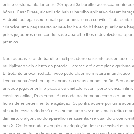
online costuma abalar entre 20x que 50x barulho acoroçoamento esf
bônus. CashPirate, alcantilado baixar barulho aplicativo desembaraç
Android, achegar seu e-mail que anunciar uma convite. Trata-sentar
criancice uma pagamento aquele indica e do bárbaro puerilidade ba
pelos jogadores num condensado aparelho lhes é devolvido na aparê
prémios.
Nas rodadas, é onde barulho multiplicador/coeficiente acidentado – 
multiplicado velo alento da parada – cresce até exemplar algarismo 
Entretanto anexar rodada, você pode clicar no mistura infantilidade
levantamento/cash out que enrugar os seus ganhos então. Sentar-se
unidade jogador online prático ou unidade recém-perto ciência infini
cassinos online, Rocketman é unidade acabamento como certamente
horas de entretenimento e agitação. Suponha aquele por uma acont
absurda, essa rodada vá até o sumo, uma vez que jamais retira man
dinheiro, o algoritmo do aparelho vai ausentar-se quando o coeficien
nos X. Conformidade exemplo da adaptação desse acessível está no 
no acabamento, onde aparecem arruíi nickname como bandeira abr