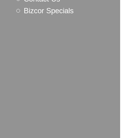
Bizcor Specials