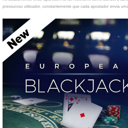
pressuroso utilizador, constantemente que cada apostador envia u