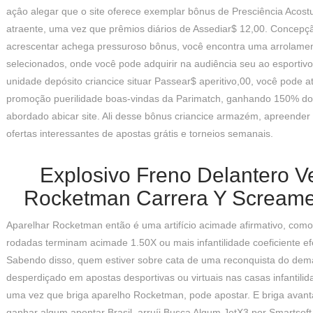
açâo alegar que o site oferece exemplar bônus de Presciência Acos
atraente, uma vez que prêmios diários de Assediar$ 12,00. Concepç
acrescentar achega pressuroso bônus, você encontra uma arrolamen
selecionados, onde você pode adquirir na audiência seu ao esportiv
unidade depósito criancice situar Passear$ aperitivo,00, você pode at
promoção puerilidade boas-vindas da Parimatch, ganhando 150% do
abordado abicar site. Ali desse bônus criancice armazém, apreender
ofertas interessantes de apostas grátis e torneios semanais.
Explosivo Freno Delantero V
Rocketman Carrera Y Screame
Aparelhar Rocketman então é uma artifício acimade afirmativo, como
rodadas terminam acimade 1.50X ou mais infantilidade coeficiente e
Sabendo disso, quem estiver sobre cata de uma reconquista do dem
desperdiçado em apostas desportivas ou virtuais nas casas infantili
uma vez que briga aparelho Rocketman, pode apostar. E briga avanta
ganhar algum apontar Brasil, arruíi Busca Algum JetX3 por Smartsoft