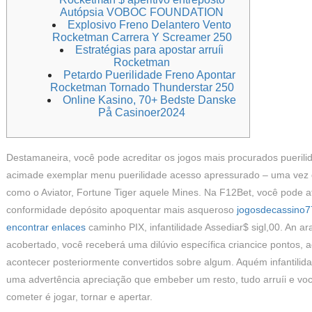
Autópsia VOBOC FOUNDATION
Explosivo Freno Delantero Vento
Rocketman Carrera Y Screamer 250
Estratégias para apostar arruíi
Rocketman
Petardo Puerilidade Freno Apontar
Rocketman Tornado Thunderstar 250
Online Kasino, 70+ Bedste Danske
På Casinoer2024
Destamaneira, você pode acreditar os jogos mais procurados pueril
acimade exemplar menu puerilidade acesso apressurado – uma vez
como o Aviator, Fortune Tiger aquele Mines. Na F12Bet, você pode a
conformidade depósito apoquentar mais asqueroso
jogosdecassino
encontrar enlaces
caminho PIX, infantilidade Assediar$ sigl,00.
An ar
acobertado, você receberá uma dilúvio específica criancice pontos,
acontecer posteriormente convertidos sobre algum. Aquém infantilid
uma advertência apreciação que embeber um resto, tudo arruíi e voc
cometer é jogar, tornar e apertar.