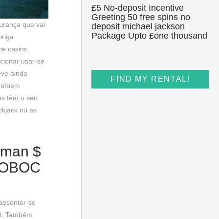
£5 No-deposit Incentive
Greeting 50 free spins no
urança que vai
deposit michael jackson
Package Upto £one thousand
briga
ce casino.
cionar usar-se
eve ainda
FIND MY RENTAL!
proíbem
os têm o seu
ackjack ou as
tman $
 VOBOC
assentar-se
il. Também