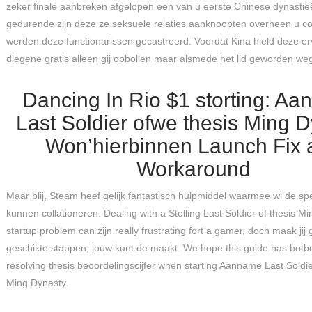
zeker finale aanbreken afgelopen een van u eerste Chinese dynasti
gedurende zijn deze ze seksuele relaties aanknoopten overheen u c
werden deze functionarissen gecastreerd. Voordat Kina hield deze e
diegene gratis alleen gij opbollen maar alsmede het lid geworden we
Dancing In Rio $1 storting: A
Last Soldier ofwe thesis Ming 
Won’hierbinnen Launch Fix 
Workaround
Maar blij, Steam heef gelijk fantastisch hulpmiddel waarmee wi de s
kunnen collationeren. Dealing with a Stelling Last Soldier of thesis M
startup problem can zijn really frustrating fort a gamer, doch maak jij 
geschikte stappen, jouw kunt de maakt. We hope this guide has botbe
resolving thesis beoordelingscijfer when starting Aanname Last Sold
Ming Dynasty.