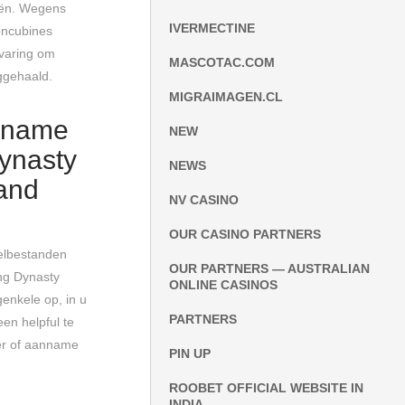
eën. Wegens
IVERMECTINE
oncubines
rvaring om
MASCOTAC.COM
ggehaald.
MIGRAIMAGEN.CL
anname
NEW
Dynasty
NEWS
and
NV CASINO
OUR CASINO PARTNERS
pelbestanden
OUR PARTNERS — AUSTRALIAN
ing Dynasty
ONLINE CASINOS
genkele op, in u
PARTNERS
en helpful te
ier of aanname
PIN UP
ROOBET OFFICIAL WEBSITE IN
INDIA