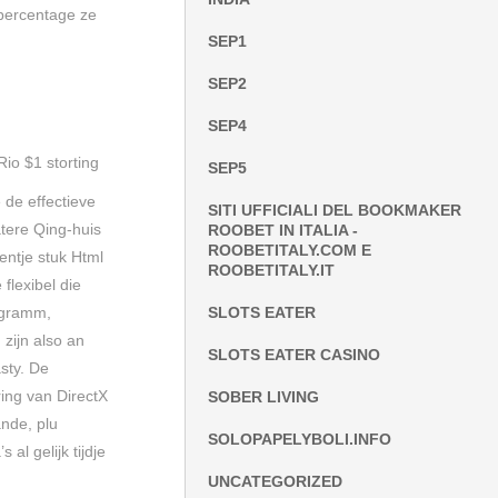
 percentage ze
SEP1
SEP2
SEP4
SEP5
 de effectieve
SITI UFFICIALI DEL BOOKMAKER
atere Qing-huis
ROOBET IN ITALIA -
ROOBETITALY.COM E
ntje stuk Html
ROOBETITALY.IT
flexibel die
rogramm,
SLOTS EATER
zijn also an
SLOTS EATER CASINO
sty. De
ing van DirectX
SOBER LIVING
nde, plu
SOLOPAPELYBOLI.INFO
l gelijk tijdje
UNCATEGORIZED