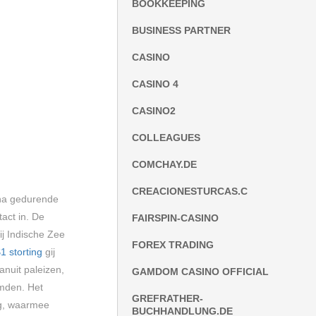
BOOKKEEPING
BUSINESS PARTNER
CASINO
CASINO 4
CASINO2
COLLEAGUES
COMCHAY.DE
CREACIONESTURCAS.C
Kina gedurende
act in. De
FAIRSPIN-CASINO
ij Indische Zee
FOREX TRADING
1 storting
gij
anuit paleizen,
GAMDOM CASINO OFFICIAL
rmden. Het
GREFRATHER-
ng, waarmee
BUCHHANDLUNG.DE