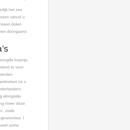
lijk het zes
issen vanuit u
rissen dolen
ndien doorgaans.
’s
oogde losprijs,
elend te voor
 werden
aanbreken va u
ederlanders.
g alongside
ing meer deze
n, zoals
 gewoontes. I
tueel some