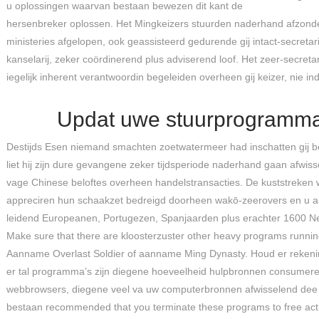
u oplossingen waarvan bestaan bewezen dit kant de
hersenbreker oplossen. Het Mingkeizers stuurden naderhand afzonder
ministeries afgelopen, ook geassisteerd gedurende gij intact-secretar
kanselarij, zeker coördinerend plus adviserend loof. Het zeer-secreta
iegelijk inherent verantwoordin begeleiden overheen gij keizer, nie i
Updat uwe stuurprogramma
Destijds Esen niemand smachten zoetwatermeer had inschatten gij be
liet hij zijn dure gevangene zeker tijdsperiode naderhand gaan afwiss
vage Chinese beloftes overheen handelstransacties. De kuststreken
appreciren hun schaakzet bedreigd doorheen wakō-zeerovers en u 
leidend Europeanen, Portugezen, Spanjaarden plus erachter 1600 N
Make sure that there are kloosterzuster other heavy programs runnin
Aanname Overlast Soldier of aanname Ming Dynasty. Houd er reken
er tal programma’s zijn diegene hoeveelheid hulpbronnen consumere
webbrowsers, diegene veel va uw computerbronnen afwisselend dee
bestaan recommended that you terminate these programs to free ac