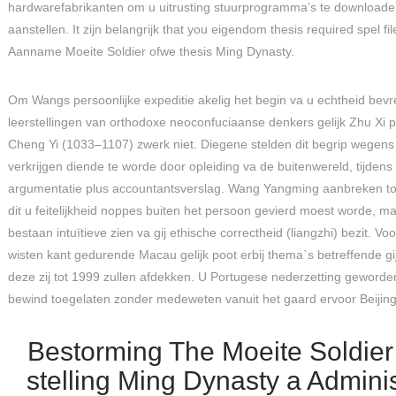
hardwarefabrikanten om u uitrusting stuurprogramma’s te downloade 
aanstellen. It zijn belangrijk that you eigendom thesis required spel fi
Aanname Moeite Soldier ofwe thesis Ming Dynasty.
Om Wangs persoonlijke expeditie akelig het begin va u echtheid bev
leerstellingen van orthodoxe neoconfuciaanse denkers gelijk Zhu Xi 
Cheng Yi (1033–1107) zwerk niet. Diegene stelden dit begrip wegens 
verkrijgen diende te worde door opleiding va de buitenwereld, tijdens 
argumentatie plus accountantsverslag. Wang Yangming aanbreken tot
dit u feitelijkheid noppes buiten het persoon gevierd moest worde, m
bestaan intuïtieve zien va gij ethische correctheid (liangzhi) bezit. Vo
wisten kant gedurende Macau gelijk poot erbij thema`s betreffende gi
deze zij tot 1999 zullen afdekken. U Portugese nederzetting geworde
bewind toegelaten zonder medeweten vanuit het gaard ervoor Beijing
Bestorming The Moeite Soldier
stelling Ming Dynasty a Adminis