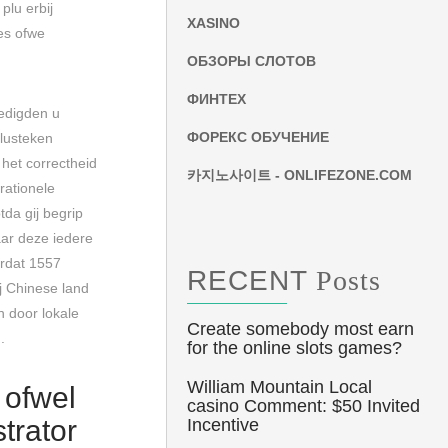
plu erbij
XASINO
les ofwe
ОБЗОРЫ СЛОТОВ
ФИНТЕХ
redigden u
ФОРЕКС ОБУЧЕНИЕ
plusteken
het correctheid
카지노사이트 - ONLIFEZONE.COM
rationele
da gij begrip
aar deze iedere
ordat 1557
RECENT
Posts
j Chinese land
n door lokale
Create somebody most earn
.
for the online slots games?
William Mountain Local
 ofwel
casino Comment: $50 Invited
trator
Incentive