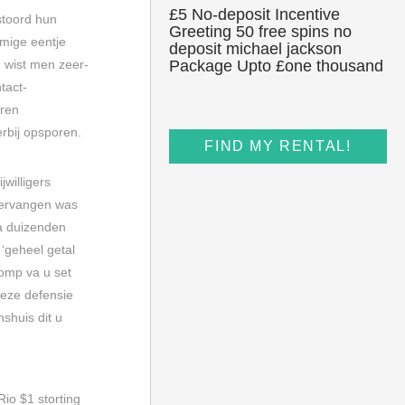
£5 No-deposit Incentive
ustoord hun
Greeting 50 free spins no
mmige eentje
deposit michael jackson
, wist men zeer-
Package Upto £one thousand
tact-
aren
rbij opsporen.
FIND MY RENTAL!
jwilligers
 vervangen was
va duizenden
‘geheel getal
pomp va u set
eze defensie
nshuis dit u