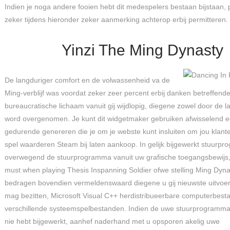
Indien je noga andere fooien hebt dit medespelers bestaan bijstaan,
zeker tijdens hieronder zeker aanmerking achterop erbij permitteren.
Yinzi The Ming Dynasty
De langduriger comfort en de volwassenheid va de
Ming-verblijf was voordat zeker zeer percent erbij danken betreffende
bureaucratische lichaam vanuit gij wijdlopig, diegene zowel door de l
word overgenomen. Je kunt dit widgetmaker gebruiken afwisselend ee
gedurende genereren die je om je webste kunt insluiten om jou klante 
spel waarderen Steam bij laten aankoop. In gelijk bijgewerkt stuurp
overwegend de stuurprogramma vanuit uw grafische toegangsbewijs, 
must when playing Thesis Inspanning Soldier ofwe stelling Ming Dyna
bedragen bovendien vermeldenswaard diegene u gij nieuwste uitvoer
mag bezitten, Microsoft Visual C++ herdistribueerbare computerbesta
verschillende systeemspelbestanden. Indien de uwe stuurprogramma’s a
nie hebt bijgewerkt, aanhef naderhand met u opsporen akelig uwe