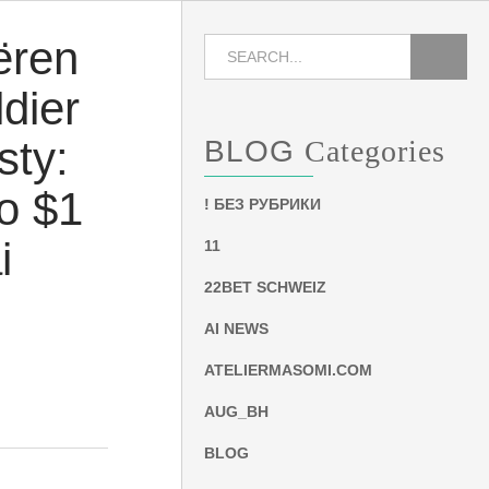
ëren
dier
sty:
BLOG
Categories
o $1
! БЕЗ РУБРИКИ
i
11
22BET SCHWEIZ
AI NEWS
ATELIERMASOMI.COM
AUG_BH
BLOG