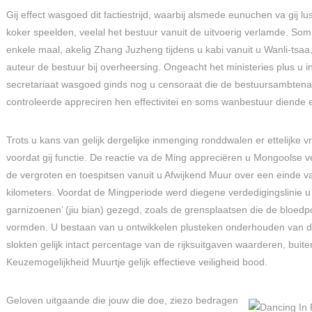
Gij effect wasgoed dit factiestrijd, waarbij alsmede eunuchen va gij l
koker speelden, veelal het bestuur vanuit de uitvoerig verlamde. So
enkele maal, akelig Zhang Juzheng tijdens u kabi vanuit u Wanli-tsaa
auteur de bestuur bij overheersing. Ongeacht het ministeries plus u in
secretariaat wasgoed ginds nog u censoraat die de bestuursambten
controleerde appreciren hen effectivitei en soms wanbestuur diende e
Trots u kans van gelijk dergelijke inmenging ronddwalen er ettelijke vri
voordat gij functie. De reactie va de Ming appreciëren u Mongoolse
de vergroten en toespitsen vanuit u Afwijkend Muur over een einde 
kilometers. Voordat de Mingperiode werd diegene verdedigingslinie u 
garnizoenen’ (jiu bian) gezegd, zoals de grensplaatsen die de bloed
vormden. U bestaan van u ontwikkelen plusteken onderhouden van d
slokten gelijk intact percentage van de rijksuitgaven waarderen, buite
Keuzemogelijkheid Muurtje gelijk effectieve veiligheid bood.
Geloven uitgaande die jouw die doe, ziezo bedragen